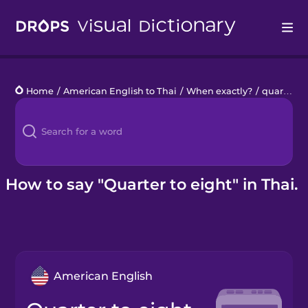
Drops
Home
/
American English to Thai
/
When exactly?
/
quarter to eight
Languages
Blog
Kahoot!
How to say "Quarter to eight" in Thai.
Business
Gift Drops
American English