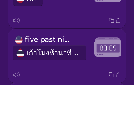
Chinese
Mexican
Spanish
Māori
five past nine
เก้าโมงห้านาที (am) / สามทุ่มห้านาที (pm)
Norwegian
Persian
five to two
Polish
Drops
อีกห้านาทีบ่ายสอง (pm) / อีกห้านาทีตีสอง (am)
About
Romanian
Blog
Try Drops
Russian