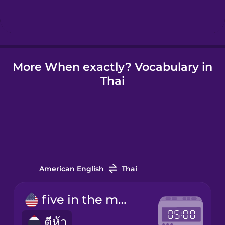
Hungarian
Indonesian
More When exactly? Vocabulary in
Thai
Irish
Italian
Japanese
American English
Thai
Korean
five in the morning
Mandarin
ตีห้า