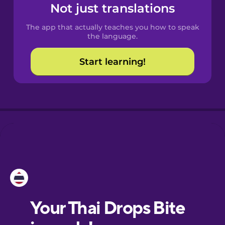
Not just translations
The app that actually teaches you how to speak
Croatian
the language.
Start learning!
Danish
Dutch
Esperanto
Estonian
European
Portuguese
Finnish