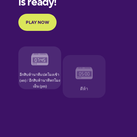
French
Galician
German
Greek
Hawaiian
Hebrew
Hindi