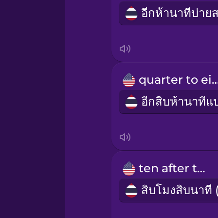
Italian
Japanese
Korean
quarter to e
Mandarin Chinese
Māori
Norwegian
ten after ten
Persian