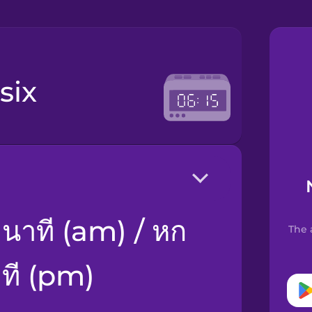
 six
The 
าที (pm)