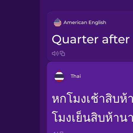
American English
quarter after
Thai
หกโมงเช้าสิบห้านาที (am) / หก
Arabic
โมงเย็นสิบห้าน
Bosnian