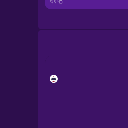
Cantonese Chinese
Castilian Spanish
Catalan
Croatian
Danish
Dutch
Esperanto