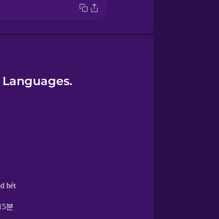
e Languages.
d hét
15분