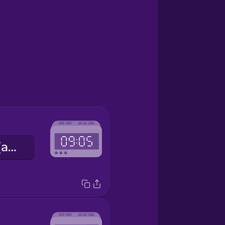
เก้าโมงห้านาที (am) / สามทุ่มห้านาที (pm)