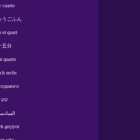
 y cuarto
ゅうごふん
s et quart
十五分
un quarto
ach sechs
 седьмого
שש ו
السادسة
rek geçiyor
ver seks