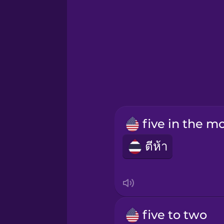
Hawaiian
Hebrew
Hindi
Hungarian
Icelandic
ตีห้า
Indonesian
Irish
five to two