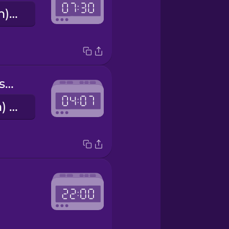
เจ็ดโมงครึ่ง (am) / หนึ่งทุ่มครึ่ง (pm)
seven minutes after four
ตีสี่เจ็ดนาที (am) / สี่โมงเจ็ดนาที (pm)