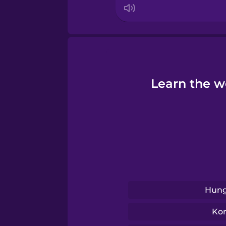
Polish
Romanian
Russian
Learn the w
Samoan
Sanskrit
Serbian
Hung
Swedish
Ko