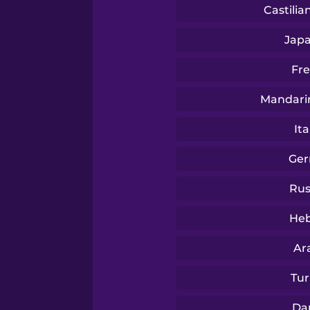
Tagalog
Castilia
Jap
Thai
Fr
Turkish
Mandari
Ita
Ukrainian
Ge
Vietnamese
Rus
He
Ar
Tur
Da