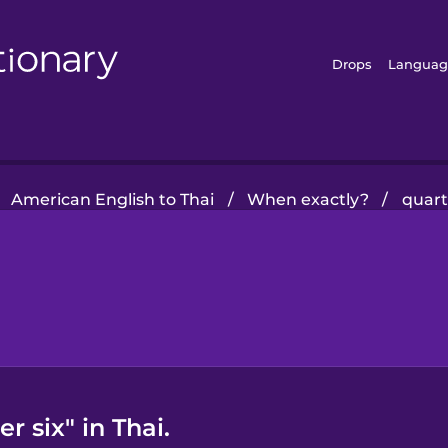
Drops
Languag
American English to Thai
/
When exactly?
/
quart
r six" in Thai.