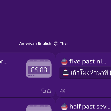
American English
Thai
five in the morning
five past nine
half past seven