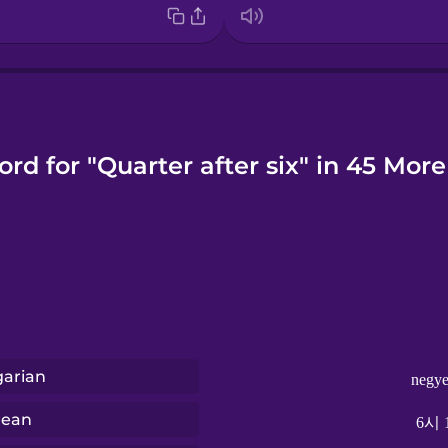
ord for "Quarter after six" in 45 Mor
arian
negye
rean
6시 