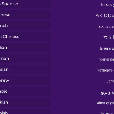
n Spanish
las seis
anese
ろくじじ
ench
six heure
n Chinese
六点
lian
le sei e 
rman
viertel n
sian
четверть
brew
רבע
abic
 والربع
kish
altıyı çey
nish
kvart o