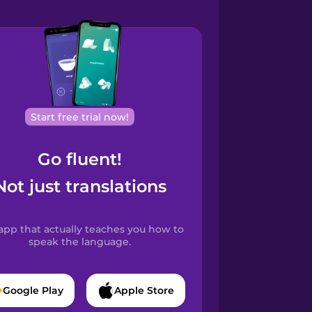
Start free trial now!
Go fluent!
Not just translations
app that actually teaches you how to
speak the language.
Google Play
Apple Store