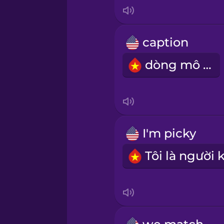
Italian
Japanese
caption
dòng mô tả
Korean
Mandarin Chinese
Mexican Spanish
I'm picky
Māori
Norwegian