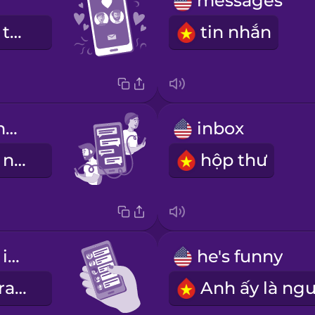
messages
Chúng tôi đã tương hợp
tin nhắn
I sent him a message
inbox
Tôi đã gửi tin nhắn cho anh ấy
hộp thư
I checked my inbox
he's funny
Tôi đã kiểm tra hộp thư