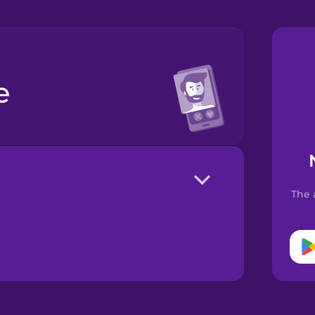
e
The 