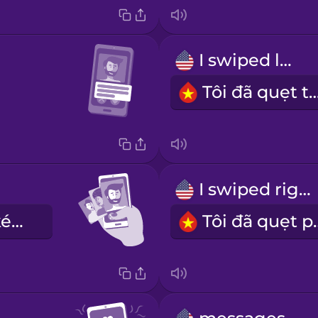
I swiped left
Tôi đã quẹt 
I swiped right
Tôi là người kén chọn
Tôi đã