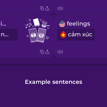
we have a lot in common
feelings
Chúng tôi có nhiều điểm chung
cảm xúc
Example sentences