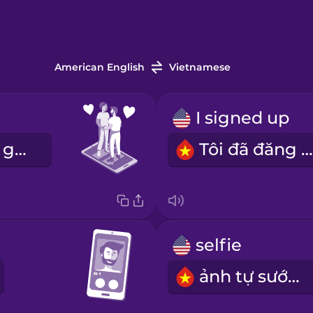
American English
Vietnamese
I signed up
Chúng tôi đã gặp nhau qua mạng
Tôi đã đăng ký
selfie
ảnh tự sướng