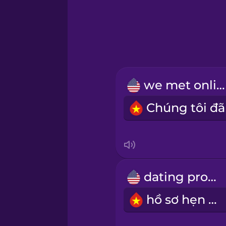
Greek
Hawaiian
Hebrew
we met online
Hindi
Hungarian
Icelandic
dating profile
Indonesian
hồ sơ hẹn hò