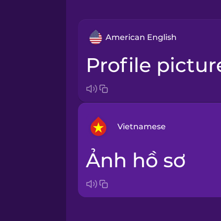
American English
profile pictur
Vietnamese
ảnh hồ sơ
Arabic
Bosnian