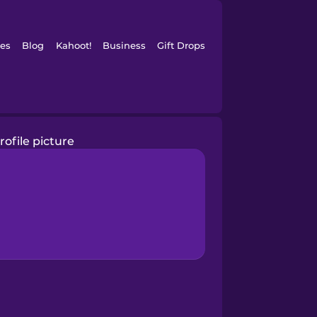
es
Blog
Kahoot!
Business
Gift Drops
rofile picture