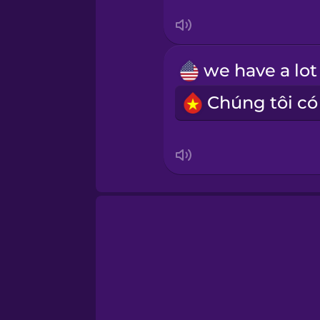
Swedish
Tagalog
Thai
Turkish
Ukrainian
Vietnamese