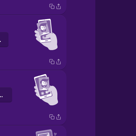
trái
 quẹt phải