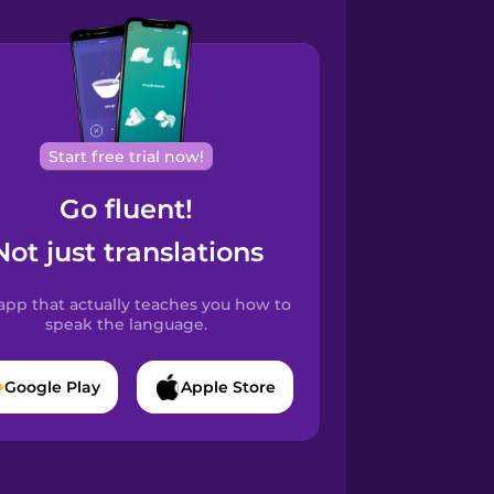
Start free trial now!
Go fluent!
Not just translations
app that actually teaches you how to
speak the language.
Google Play
Apple Store