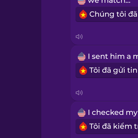
we matched
Persian
Polish
Romanian
Russian
Samoan
Sanskrit
Serbian