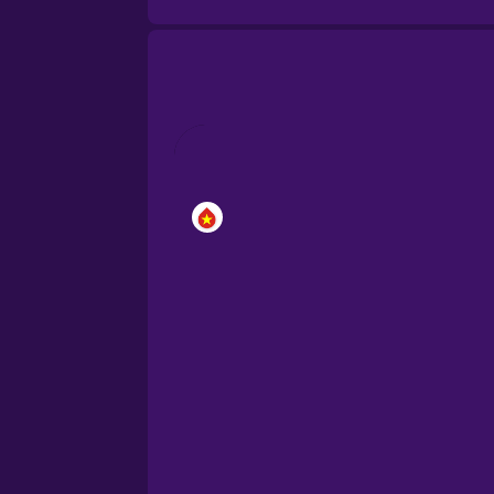
Brazilian Portuguese
Cantonese Chinese
Castilian Spanish
Catalan
Croatian
Danish
Dutch