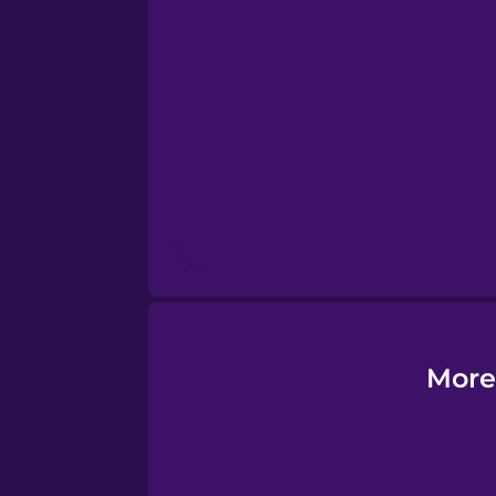
Esperanto
Estonian
European Portugues
Finnish
French
Galician
More
German