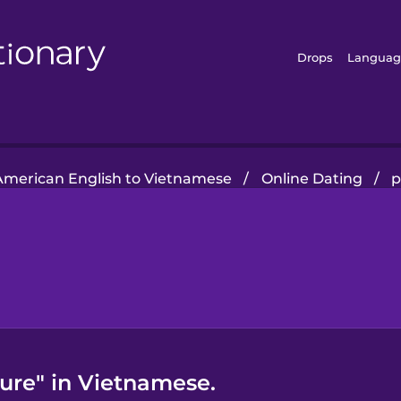
Drops
Languag
American English to Vietnamese
/
Online Dating
/
p
ture" in Vietnamese.