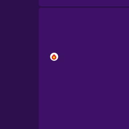
Cantonese Chinese
Castilian Spanish
Catalan
Croatian
Danish
Dutch
Esperanto