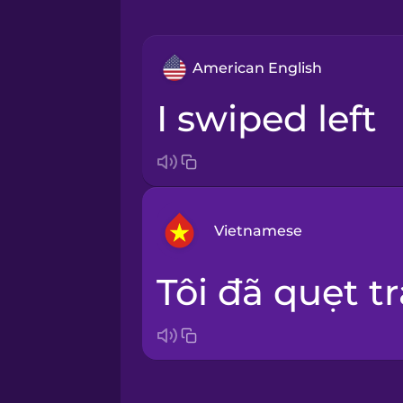
American English
I swiped left
Vietnamese
Tôi đã quẹt tr
Bosnian
Brazilian Portuguese