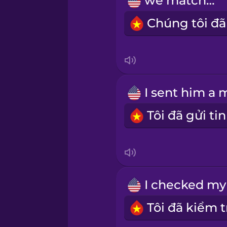
we matched
Polish
Romanian
Russian
Samoan
Sanskrit
Serbian
Swedish