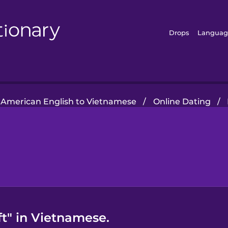
Drops
Languag
American English to Vietnamese
/
Online Dating
/
ft" in Vietnamese.