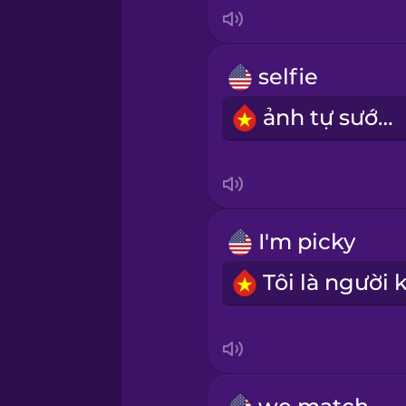
Japanese
Korean
selfie
ảnh tự sướng
Mandarin Chinese
Mexican Spanish
Māori
I'm picky
Norwegian
Persian