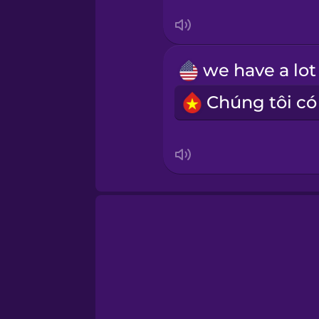
Tagalog
Thai
Turkish
Ukrainian
Vietnamese