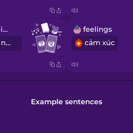
we have a lot in common
feelings
Chúng tôi có nhiều điểm chung
cảm xúc
Example sentences