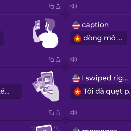
caption
dòng mô tả
I swiped right
Tôi là người kén chọn
Tôi đã