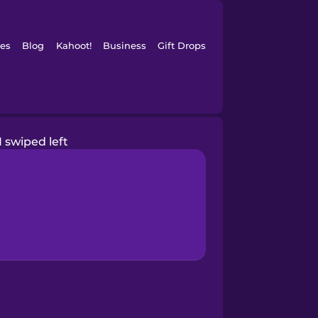
es
Blog
Kahoot!
Business
Gift Drops
I swiped left