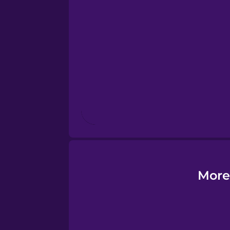
Estonian
European Portugues
Finnish
French
Galician
German
More
Greek