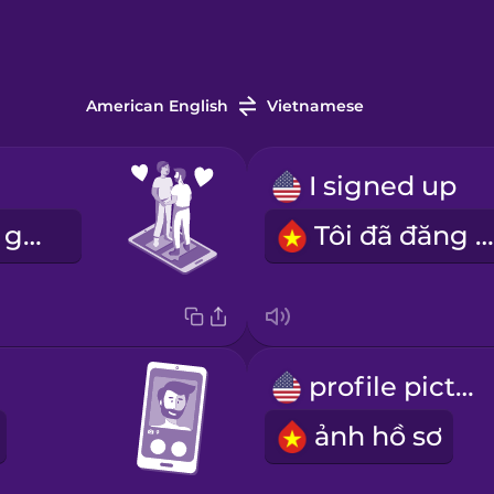
American English
Vietnamese
I signed up
Chúng tôi đã gặp nhau qua mạng
Tôi đã đăng ký
profile picture
ảnh hồ sơ