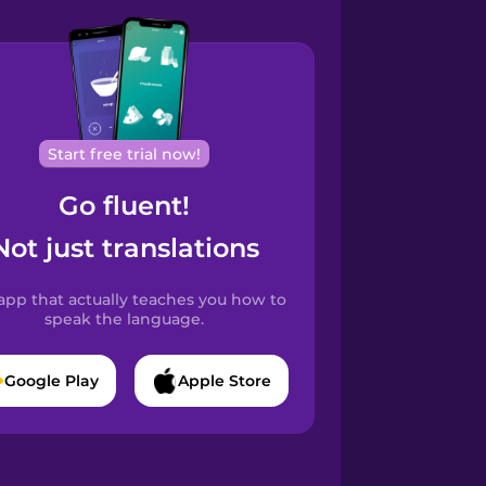
Start free trial now!
Go fluent!
Not just translations
app that actually teaches you how to
speak the language.
Google Play
Apple Store