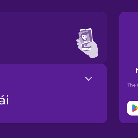
The 
ái