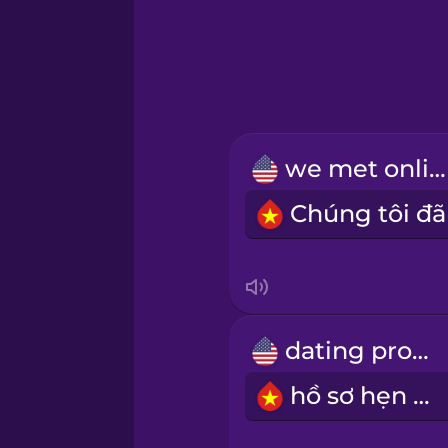
Hawaiian
Hebrew
Hindi
we met online
Hungarian
Icelandic
Indonesian
dating profile
Italian
hồ sơ hẹn hò