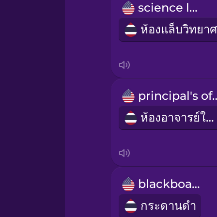
Māori
science lab
Norwegian
Persian
Polish
principal'
ห้องอาจารย์ใหญ่
Romanian
Russian
blackboard
Samoan
กระดานดำ