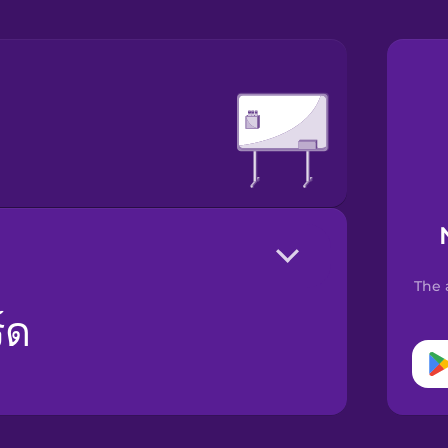
The 
์ด