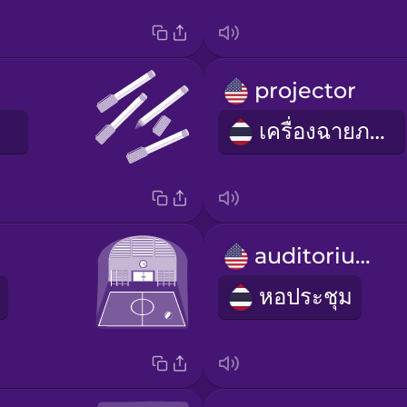
projector
เครื่องฉายภาพ
auditorium
หอประชุม