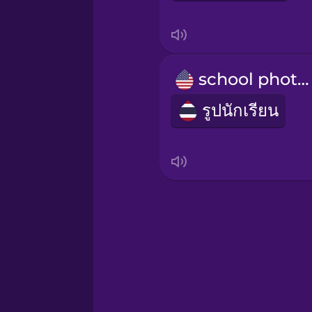
Sanskrit
Serbian
school photos
Swahili
รูปนักเรียน
Swedish
Tagalog
Thai
Turkish