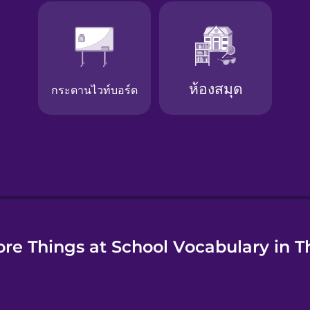
e
re Things at School Vocabulary in T