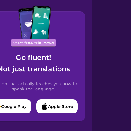
Start free trial now!
Go fluent!
Not just translations
app that actually teaches you how to
speak the language.
Google Play
Apple Store