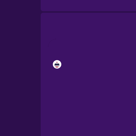
Brazilian Portuguese
Cantonese Chinese
Castilian Spanish
Catalan
Croatian
Danish
Dutch