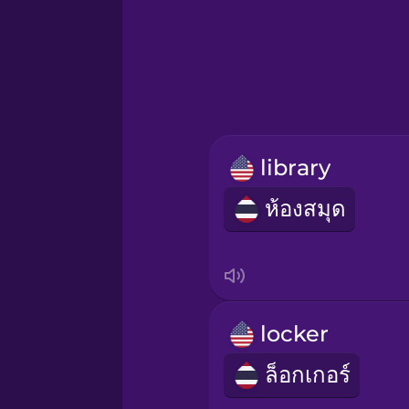
Greek
Hawaiian
Hebrew
library
Hindi
ห้องสมุด
Hungarian
Icelandic
locker
Igbo
ล็อกเกอร์