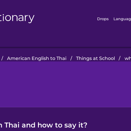
Drops
Languag
/
American English to Thai
/
Things at School
/
wh
 Thai and how to say it?