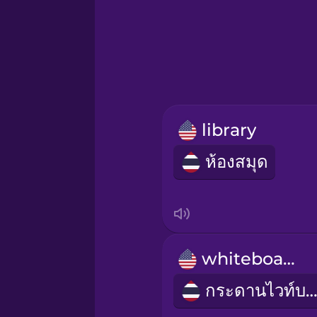
Greek
Hawaiian
Hebrew
library
Hindi
ห้องสมุด
Hungarian
Icelandic
whiteboard
Indonesian
กระดานไวท์บอร์