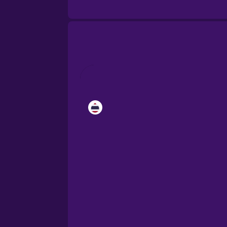
Brazilian Portuguese
Cantonese Chinese
Castilian Spanish
Catalan
Croatian
Danish
Dutch