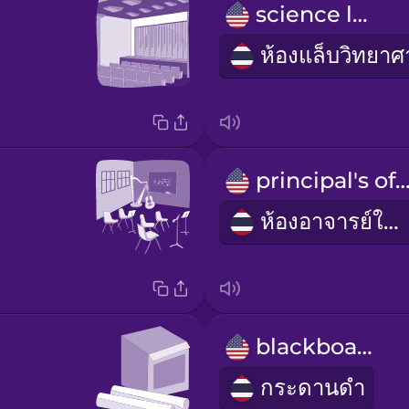
science lab
principal's off
ห้องอาจารย์ใหญ่
blackboard
กระดานดำ