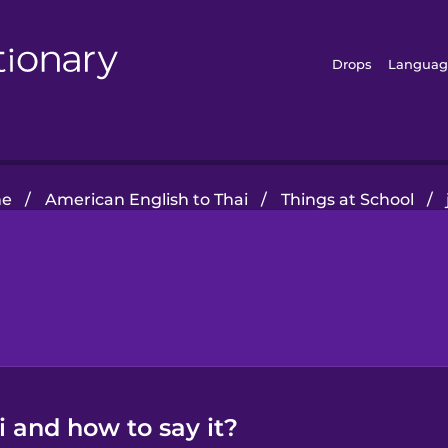
Drops
Languag
e
/
American English to Thai
/
Things at School
/
i and how to say it?