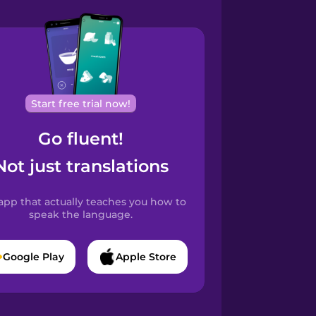
Start free trial now!
Go fluent!
Not just translations
app that actually teaches you how to
speak the language.
Google Play
Apple Store