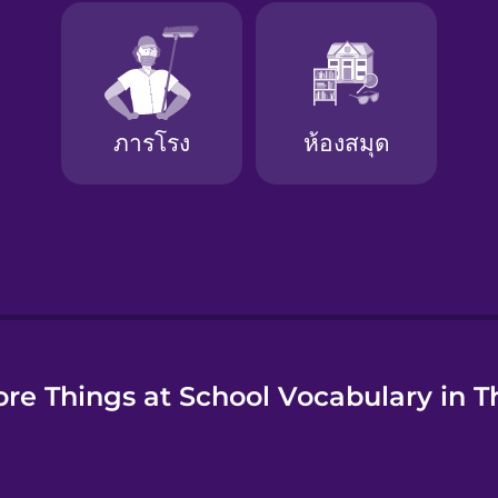
e
re Things at School Vocabulary in T