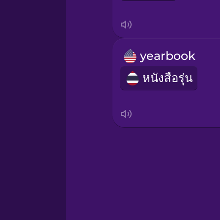
Serbian
Swedish
yearbook
Tagalog
หนังสือรุ่น
Thai
Turkish
Ukrainian
Vietnamese