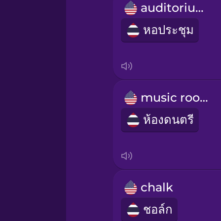
Norwegian
auditorium
หอประชุม
Persian
Polish
Romanian
music room
ห้องดนตรี
Russian
Samoan
chalk
Sanskrit
ชอล์ก