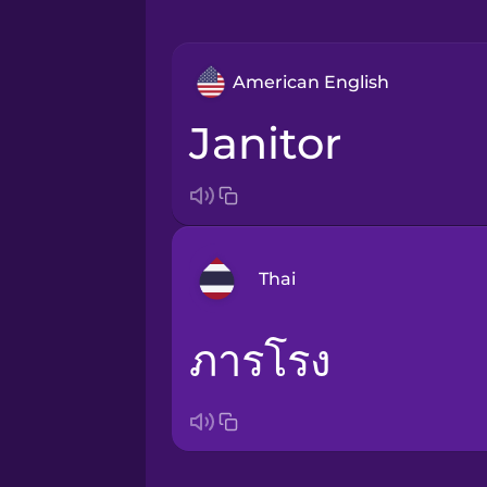
American English
janitor
Thai
ภารโรง
Arabic
Bosnian