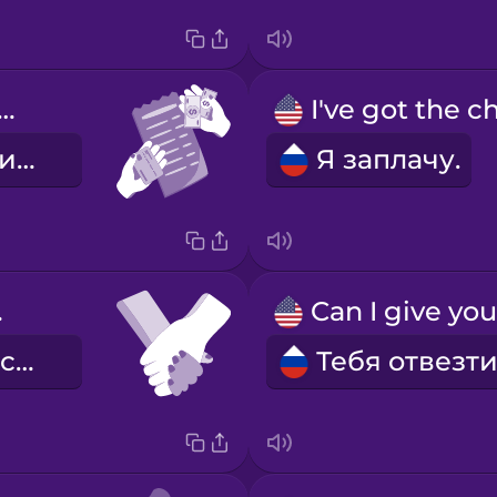
's split the bill
каждая платит за себя
Я заплачу.
nds
мы держались за руки