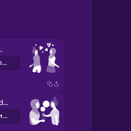
first sight
любовь с первого взгляда
we exchanged phone numbers
мы обменялись номерами телефонов