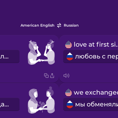
American English
Russian
love at 
свидание вслепую
первое свидание