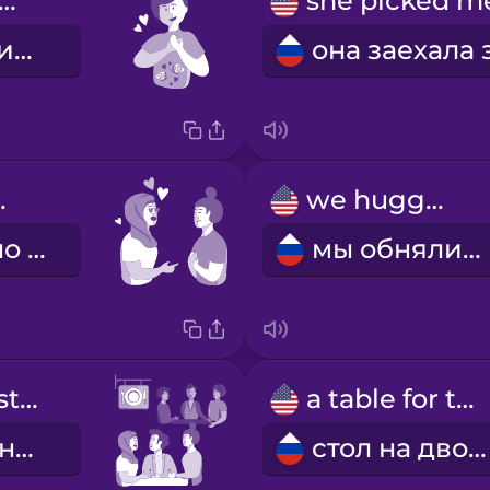
terflies in my stomach
бабочки в животе
great.
we hugged
Ты прекрасно выглядишь.
мы обнялись
a crowded restaurant
a table for two
переполненный ресторан
стол на двоих