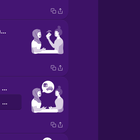
I've got the check.
Can I give you a ride home?
Тебя отвезти домой?