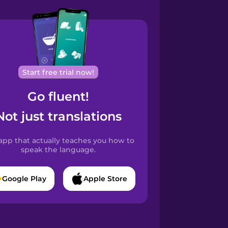
Start free trial now!
Go fluent!
Not just translations
app that actually teaches you how to
speak the language.
Google Play
Apple Store