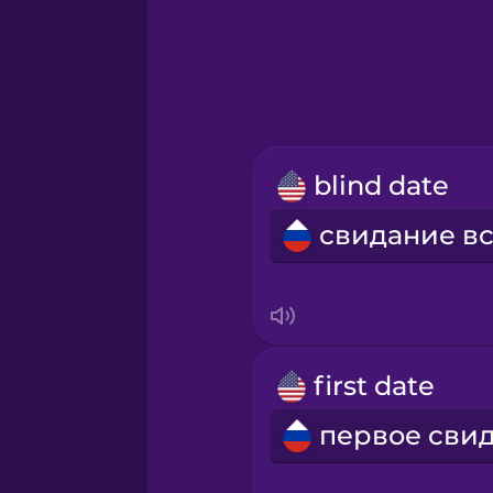
Greek
Hawaiian
Hebrew
blind date
Hindi
Hungarian
Icelandic
first date
Indonesian