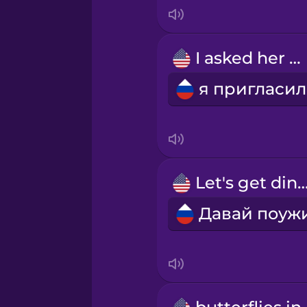
Italian
Japanese
I asked her out
Korean
Mandarin Chinese
Mexican Spanish
Let's get dinn
Māori
Norwegian