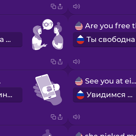
я пригласила её на свидание
er!
See you at eigh
Давай поужинаем!
Увидимся в 8.