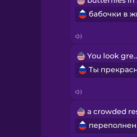
but
Persian
Polish
Romanian
You look 
Russian
Samoan
Sanskrit
Serbian