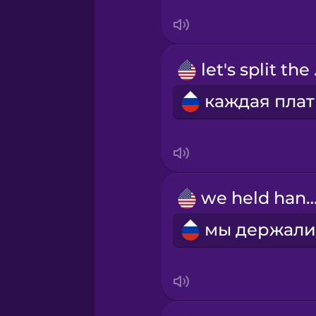
Swedish
Tagalog
let
Thai
Turkish
Ukrainian
we held ha
Vietnamese