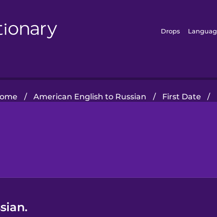
Drops
Languag
ome
/
American English to Russian
/
First Date
/
sian.