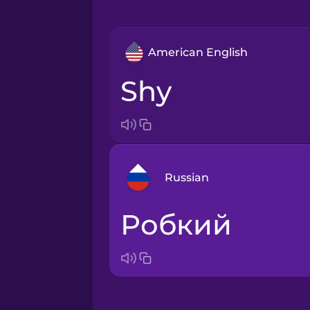
American English
shy
Russian
робкий
Arabic
Bosnian