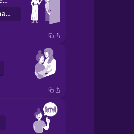
she picked me up
она заехала за мной