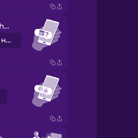
Are you free this weekend?
Ты свободна на выходных?
t!