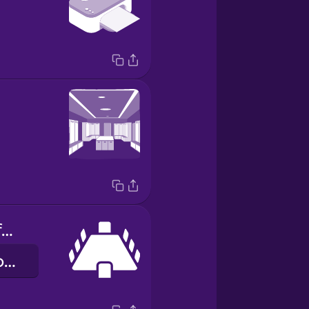
la sala de conferencias
conference room