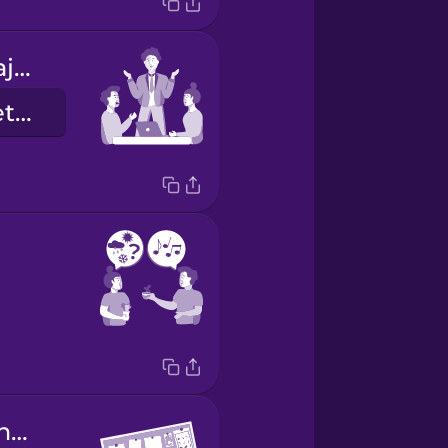
nosotros trabajamos juntos
we work together
el tablón de anuncios