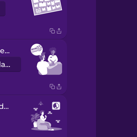
Quería un pase de un día.
Can I have a day pass?
el espacio de descanso