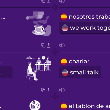
el café recién hecho
 oficina diáfana
charlar
-plan office
small talk
nsejo