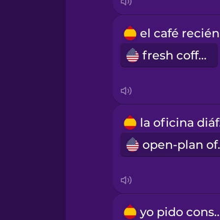
fresh coffee
la
open
yo pido co