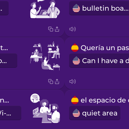
r advice
bulletin board
el espacio de trabajo compartido
coworking space
¿Cuál es la contraseña de la wifi?
What's the Wi-Fi password?
quiet area