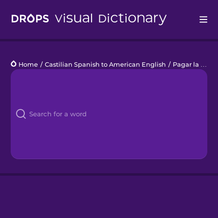
Drops
Home
/
Castilian Spanish to American English
/
Pagar la cuenta
Languages
Blog
Kahoot!
Business
Gift Drops