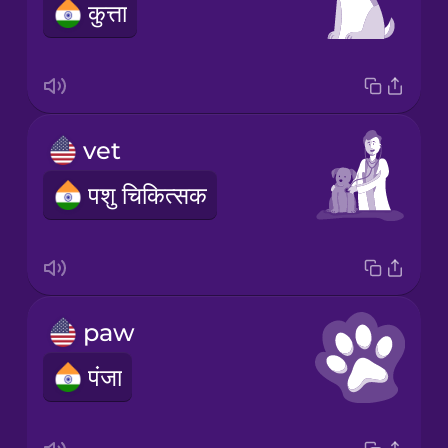
कुत्ता
vet
पशु चिकित्सक
paw
पंजा