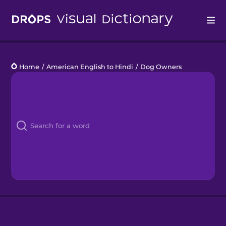
Drops
Home
/
American English to Hindi
/
Dog Owners
Languages
Blog
Kahoot!
Business
Gift Drops