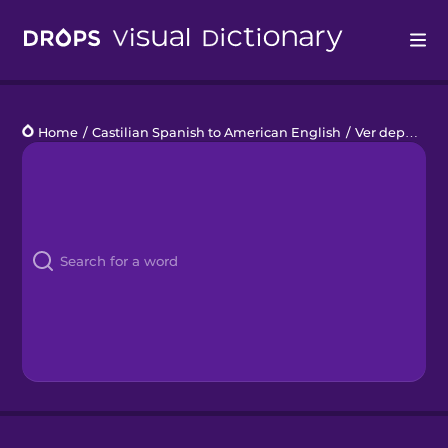
Drops
Home
/
Castilian Spanish to American English
/
Ver deportes
Languages
Blog
Kahoot!
Business
Gift Drops