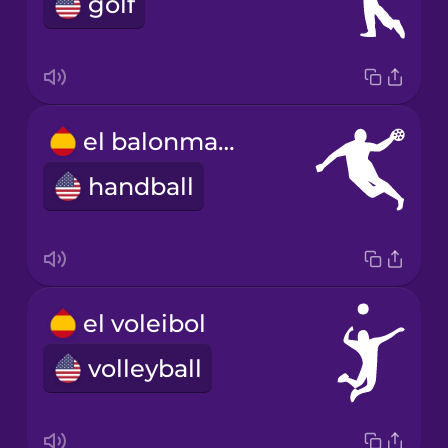
golf
el balonmano
handball
el voleibol
volleyball