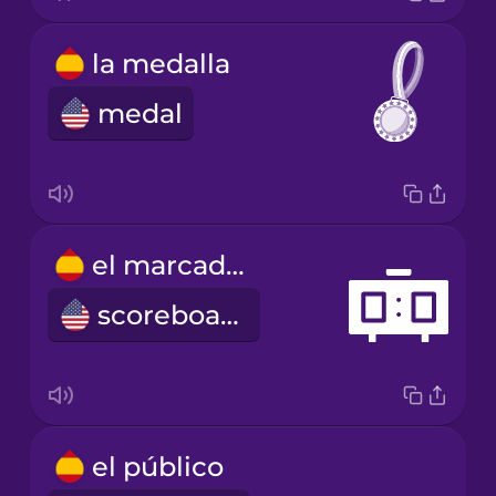
la medalla
medal
el marcador
scoreboard
el público