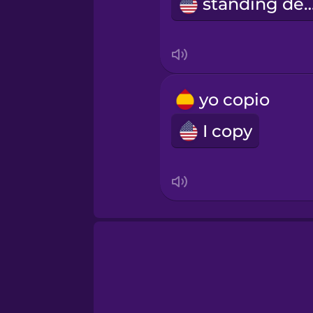
standing d
yo copio
I copy