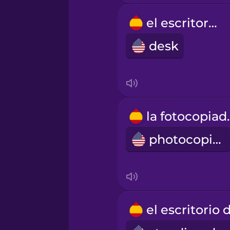
el escritorio
desk
la fo
photocopier