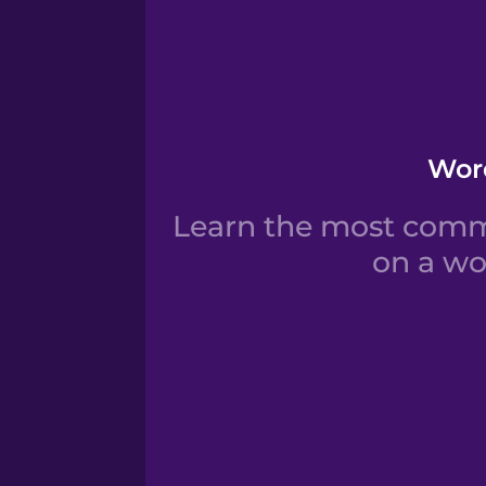
Word
Learn the most commo
on a wo