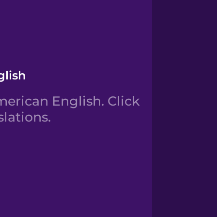
glish
erican English. Click
lations.