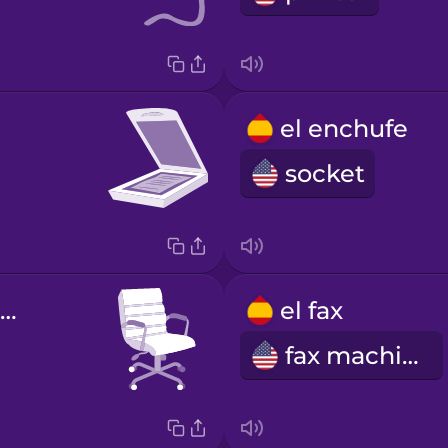
el enchufe
socket
la silla de oficina
el fax
fax machine