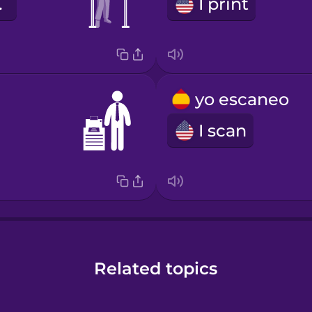
esk
I print
yo escaneo
I scan
Related topics