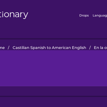
Drops
Languag
me
/
Castilian Spanish to American English
/
En la o