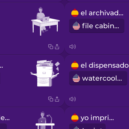
el archivador
file cabinet
tocopiadora
watercooler
el escritorio de pie
yo imprimo