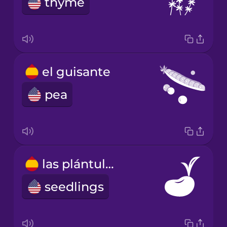
thyme
el guisante
pea
las plántulas
seedlings