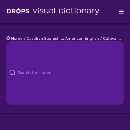
Drops
Home
/
Castilian Spanish to American English
/
Cultivar alimentos en casa
Languages
Blog
Kahoot!
Business
Gift Drops