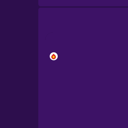
Cantonese Chinese
Castilian Spanish
Catalan
Croatian
Danish
Dutch
Estonian