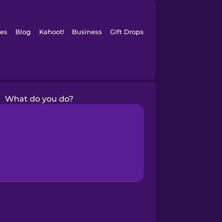
es
Blog
Kahoot!
Business
Gift Drops
What do you do?