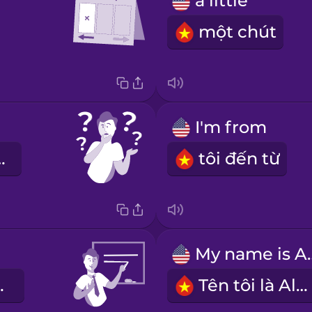
a little
một chút
I'm from
g biết.
tôi đến từ
My nam
 viên.
Tên tôi là Alex.