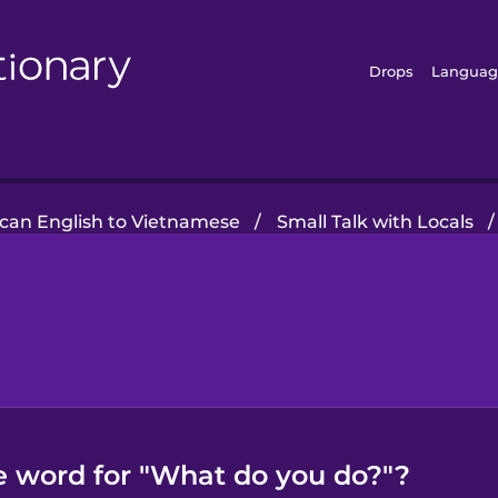
Drops
Languag
can English to Vietnamese
/
Small Talk with Locals
/
 word for "What do you do?"?