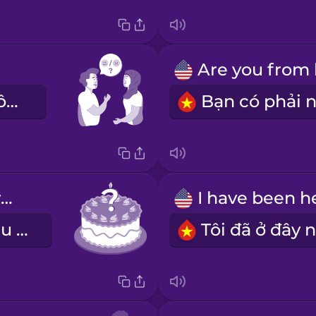
Bạn khỏe không?
How old are you?
Bạn bao nhiêu tuổi?