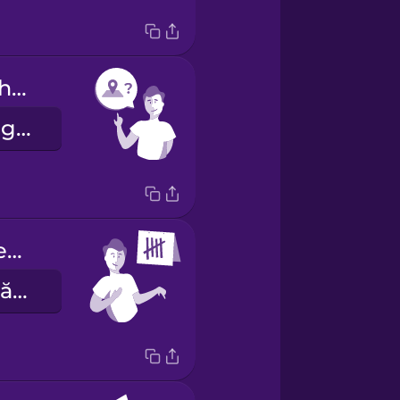
Are you from here?
Bạn có phải người ở đây?
I have been here 5 days.
Tôi đã ở đây năm ngày.