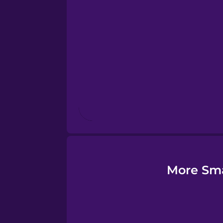
European Portugues
Finnish
French
Galician
German
Greek
More Sma
Hebrew