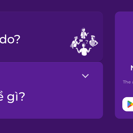
 do?
The 
ề gì?