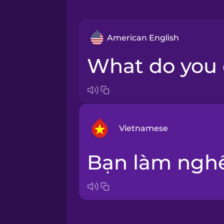
American English
What do you
Vietnamese
Bạn làm ngh
Bosnian
Brazilian Portuguese