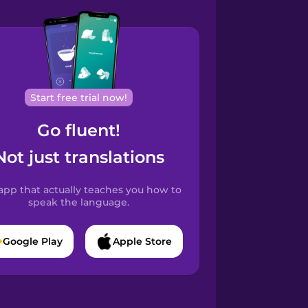
Start free trial now!
Go fluent!
Not just translations
app that actually teaches you how to
speak the language.
Google Play
Apple Store