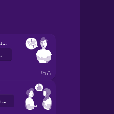
Where are you from?
 từ đâu?
ou.
Tôi khỏe, cảm ơn.