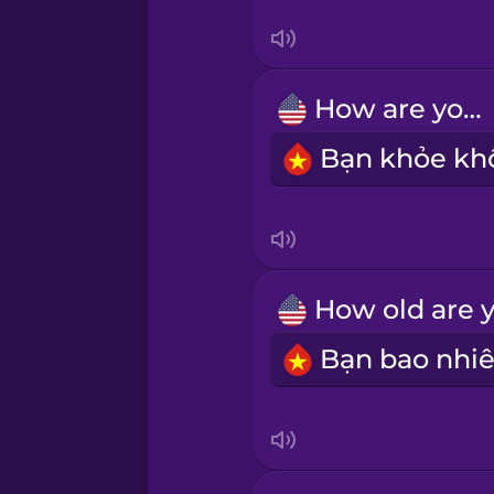
Tagalog
Thai
How are you?
Turkish
Ukrainian
Vietnamese
Yoruba