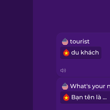
Hindi
Hungarian
Icelandic
tourist
Igbo
du khách
Indonesian
Irish
Italian
Bạn tên là gì?