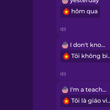
yesterday
Polish
hôm qua
Romanian
Russian
I don't know.
Sanskrit
Tôi khôn
Serbian
Swahili
I'm a teacher.
Swedish
Tôi là giáo