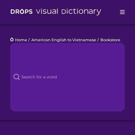
Drops
Home
/
American English to Vietnamese
/
Bookstore
Languages
Blog
Kahoot!
Business
Gift Drops