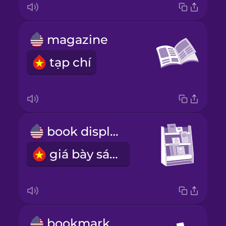
magazine
tạp chí
book display
giá bày sách
bookmark