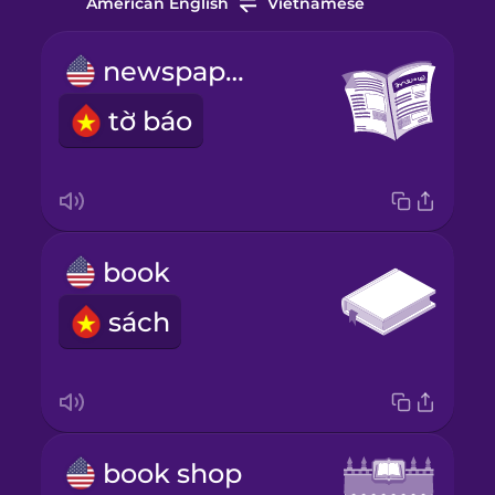
American English
Vietnamese
newspaper
tờ báo
book
sách
book shop