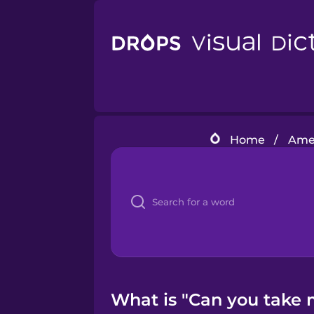
Home
/
Amer
What is "Can you take m