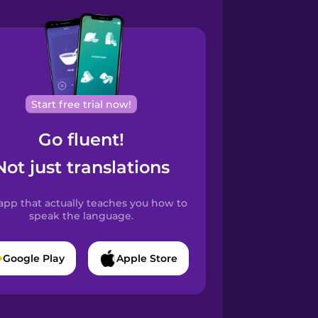
Start free trial now!
Go fluent!
Not just translations
app that actually teaches you how to
speak the language.
Google Play
Apple Store