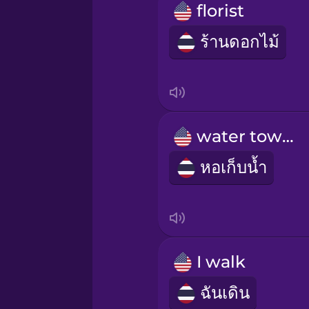
Romanian
florist
ร้านดอกไม้
Russian
Sanskrit
Serbian
water tower
หอเก็บน้ำ
Swahili
Swedish
I walk
Tagalog
ฉันเดิน