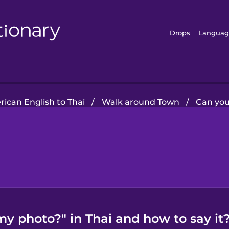
Drops
Languag
ican English to Thai
/
Walk around Town
/
Can you
y photo?" in Thai and how to say it