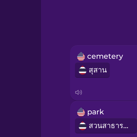
Hebrew
Hindi
Hungarian
cemetery
Icelandic
สุสาน
Igbo
Indonesian
park
Italian
สวนสาธารณะ