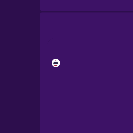
Brazilian Portuguese
Cantonese Chinese
Castilian Spanish
Catalan
Croatian
Danish
Dutch