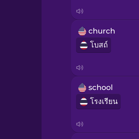
Japanese
Korean
church
Mandarin Chinese
โบสถ์
Mexican Spanish
Norwegian
school
Persian
โรงเรียน
Polish