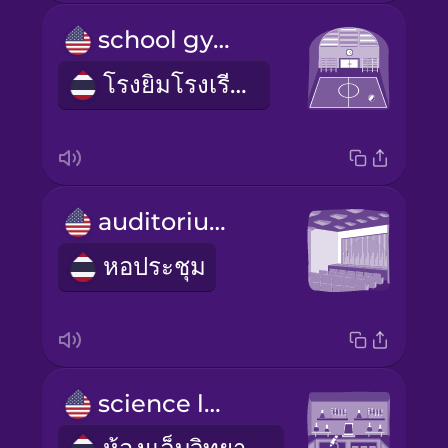
school gym
โรงยิมโรงเรียน
auditorium
หอประชุม
science lab