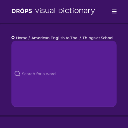
Drops
Home
/
American English to Thai
/
Things at School
Languages
Blog
Kahoot!
Business
Gift Drops