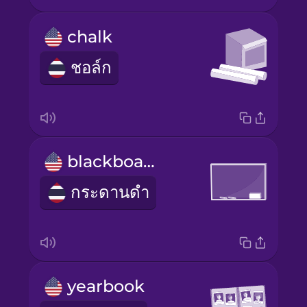
chalk
ชอล์ก
blackboard
กระดานดำ
yearbook