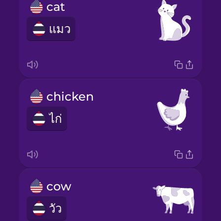
cat
แมว
chicken
ไก่
cow
วัว