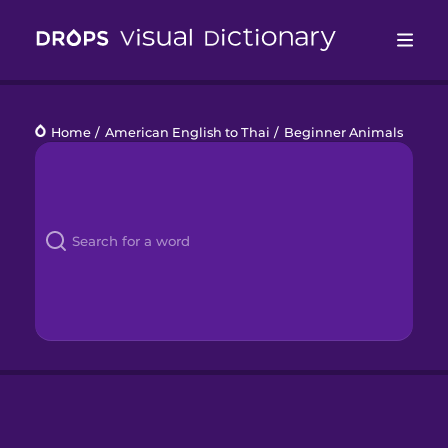
Drops
Home
/
American English to Thai
/
Beginner Animals
Languages
Blog
Kahoot!
Business
Gift Drops