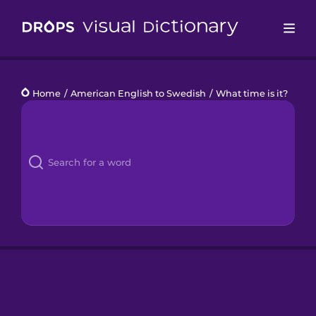
Drops
Home
/
American English to Swedish
/
What time is it?
Languages
Blog
Kahoot!
Business
Gift Drops