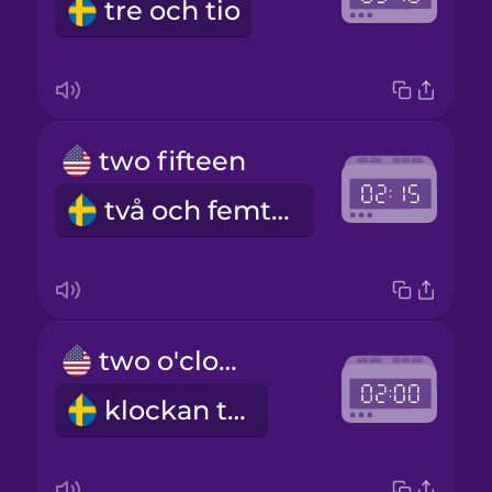
tre och tio
two fifteen
två och femton
two o'clock
klockan två