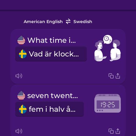
American English
Swedish
What time is it?
Vad är klockan?
seven twenty-five
fem i halv åtta