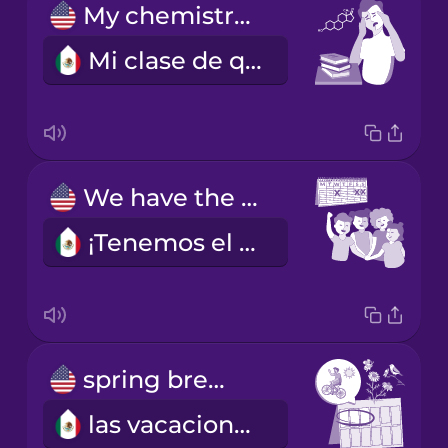
My chemistry class is hard.
Mi clase de química es difícil.
We have the day off tomorrow!
¡Tenemos el día libre mañana!
spring break
las vacaciones de Semana Santa