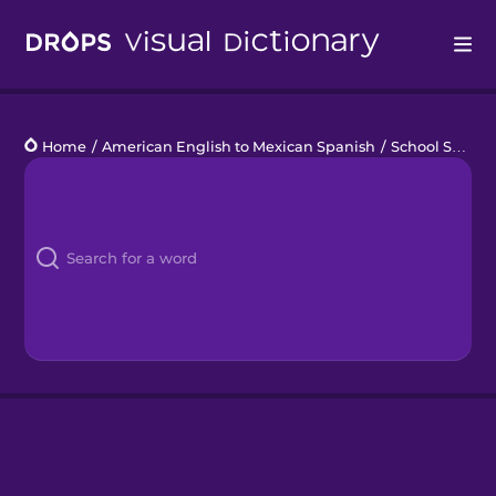
Drops
Home
/
American English to Mexican Spanish
/
School Schedule
Languages
Blog
Kahoot!
Business
Gift Drops