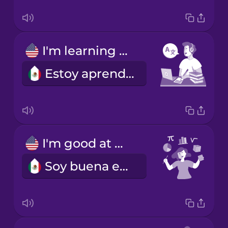
I'm learning a language.
Estoy aprendiendo un idioma.
I'm good at math.
Soy buena en matemáticas.