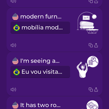
modern furniture
mobília moderna
I'm seeing another place tomorrow.
Eu vou visitar outro apartamento amanhã.
It has two rooms and one bathroom.