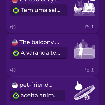
Tem uma sala aconchegante.
The balcony has a great view.
A varanda tem uma ótima vista.
pet-friendly
aceita animais.