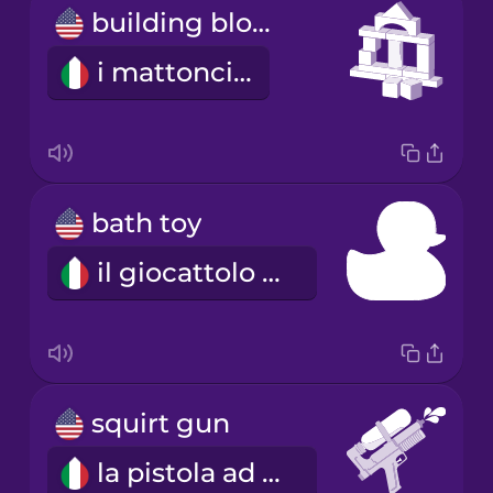
building blocks
i mattoncini
bath toy
il giocattolo per il bagnetto
squirt gun
la pistola ad acqua