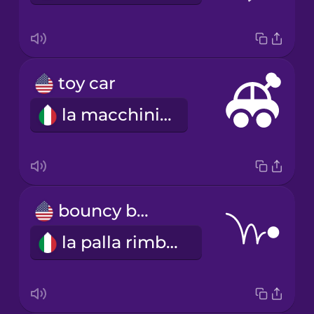
toy car
la macchinina
bouncy ball
la palla rimbalzina