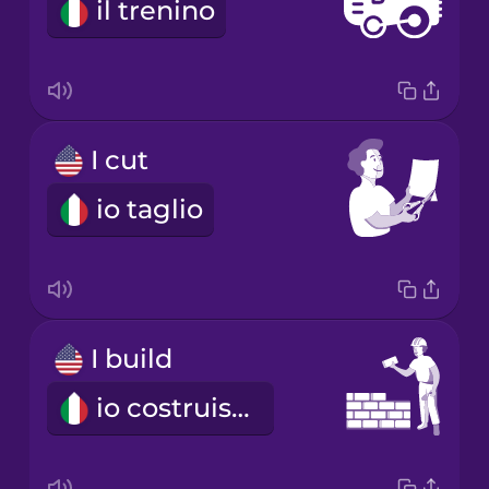
il trenino
I cut
io taglio
I build
io costruisco