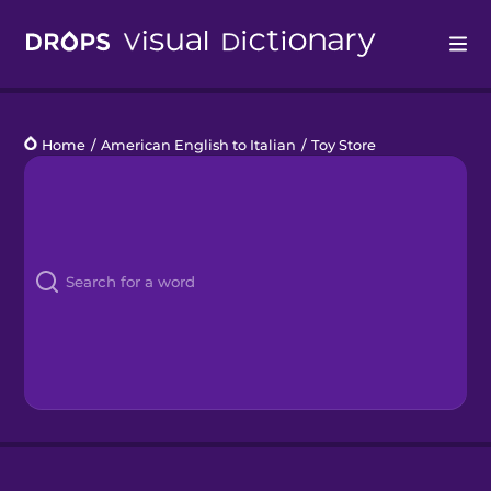
Drops
Home
/
American English to Italian
/
Toy Store
Languages
Blog
Kahoot!
Business
Gift Drops