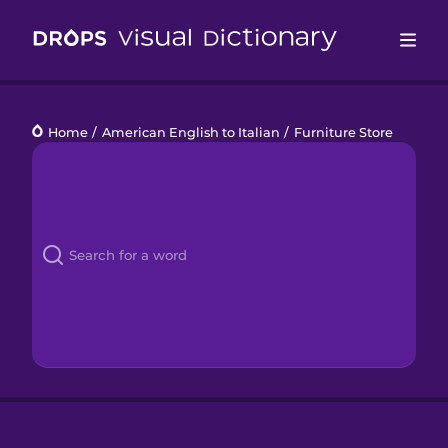
Drops
Home
/
American English to Italian
/
Furniture Store
Languages
Blog
Kahoot!
Business
Gift Drops