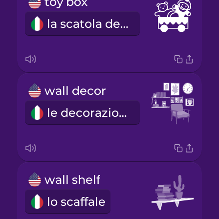
toy box
la scatola dei giocattoli
wall decor
le decorazioni da parete
wall shelf
lo scaffale