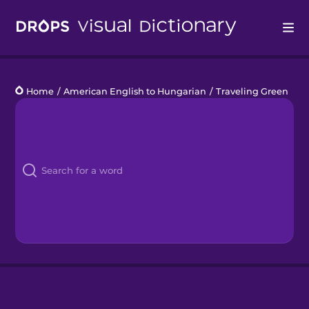
Drops
Home
/
American English to Hungarian
/
Traveling Green
Languages
Blog
Kahoot!
Business
Gift Drops