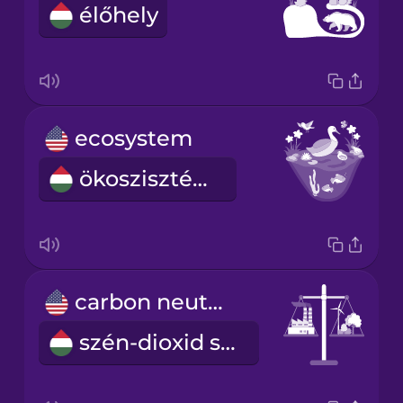
élőhely
ecosystem
ökoszisztéma
carbon neutral
szén-dioxid semleges