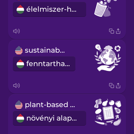
élelmiszer-hulladék
sustainable
fenntartható
plant-based diet
növényi alapú étrend