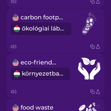
carbon footprint
ökológiai lábnyom
eco-friendly
környezetbarát
food waste