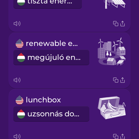
tiszta energia
renewable energy
megújuló energia
lunchbox
uzsonnás doboz