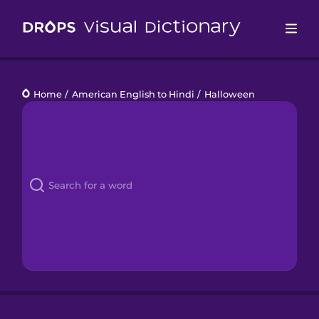
Drops
Home
/
American English to Hindi
/
Halloween
Languages
Blog
Kahoot!
Business
Gift Drops