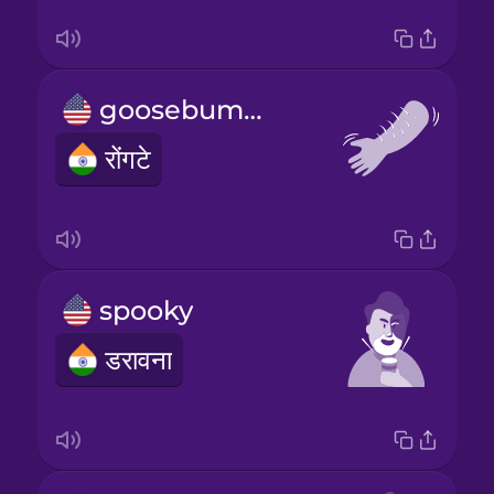
goosebumps
रोंगटे
spooky
डरावना