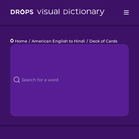
Drops
Home
/
American English to Hindi
/
Deck of Cards
Languages
Blog
Kahoot!
Business
Gift Drops