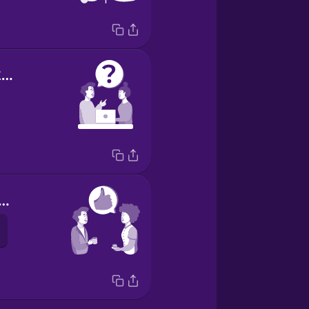
What do you think?
was OK, thanks.