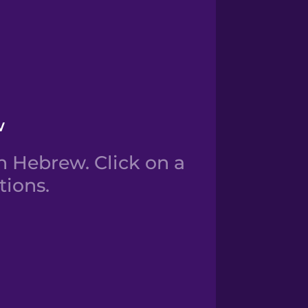
w
 Hebrew. Click on a
tions.