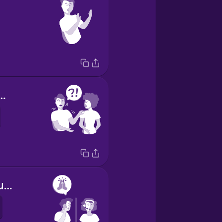
you help me?
Thanks for your help.