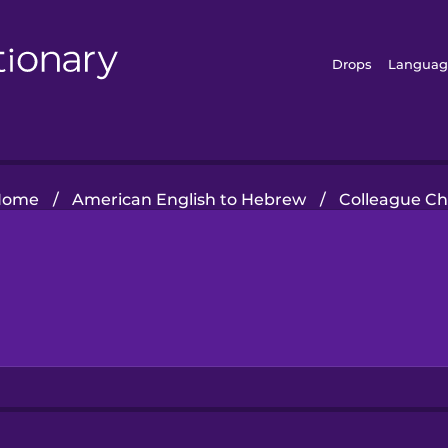
Drops
Languag
Home
/
American English to Hebrew
/
Colleague Ch