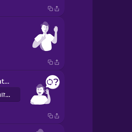
Can you repeat that?
תוכלי לחזור על מה שאמרת?