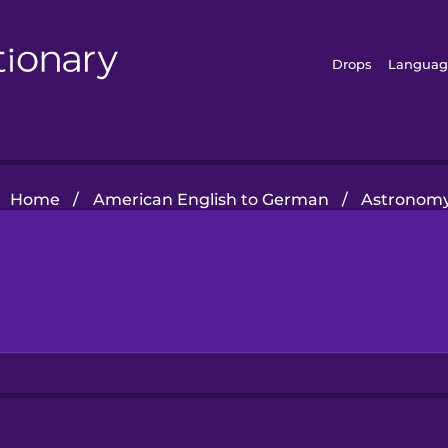
Drops
Languag
Home
/
American English to German
/
Astronom