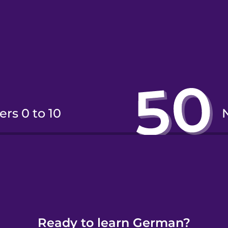
ers 0 to 10
ers 11 to 20
Ready to learn German?