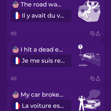
The road was covered in ice.
Il y avait du verglas sur la route.
I hit a dead end.
Je me suis retrouvé dans un cul-de-sac.
My car broke down.
La voiture est tombée en panne.