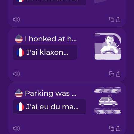
I honked at him.
J'ai klaxonné.
Parking was a nightmare!
J'ai eu du mal à me garer.