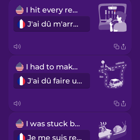
I hit every red light.
J'ai dû m'arrêter à tous les feux.
I had to make a detour.
J'ai dû faire un détour.
I was stuck behind a slow driver.
Je me suis retrouvé coincé derrière un véhicule lent.