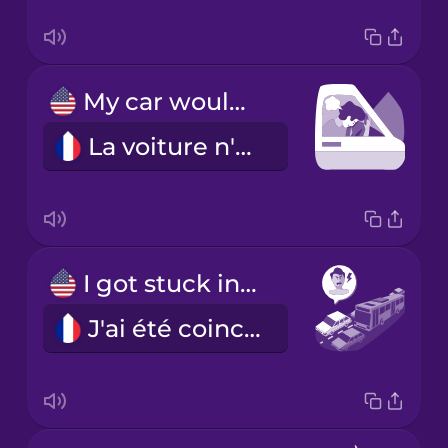
My car wouldn't start.
La voiture n'a pas voulu démarrer.
I got stuck in traffic.
J'ai été coincé dans les embouteillages.