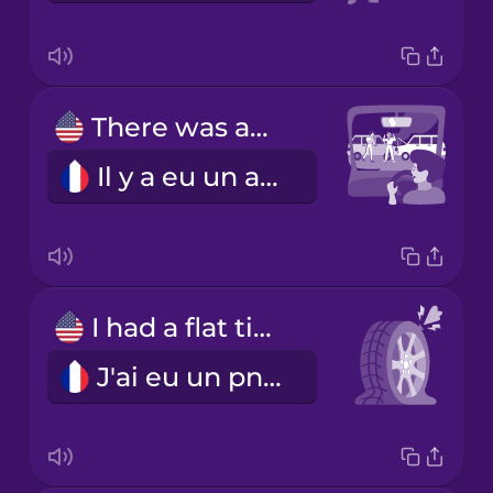
There was an accident.
Il y a eu un accident.
I had a flat tire.
J'ai eu un pneu à plat.