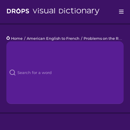
Drops
Home
/
American English to French
/
Problems on the Road
Languages
Blog
Kahoot!
Business
Gift Drops