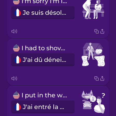
I'm sorry I'm late!
Je suis désolé de mon retard.
I had to shovel my driveway.
J'ai dû déneiger l'allée.
I put in the wrong address.
J'ai entré la mauvaise adresse.