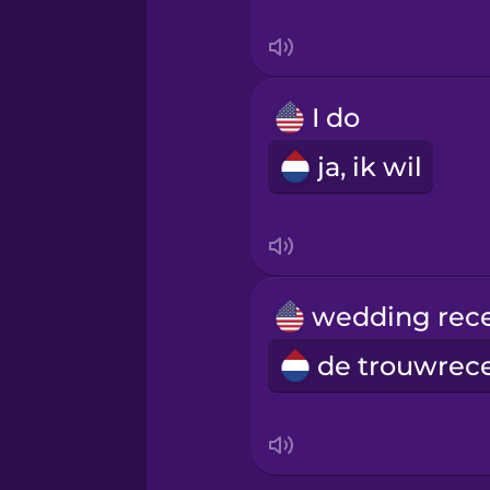
I do
ja, ik wil