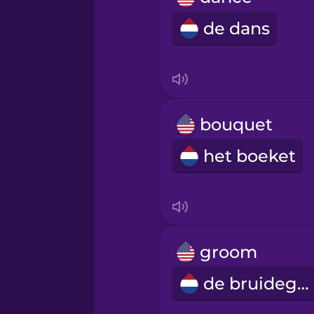
de dans
bouquet
het boeket
groom
de bruidegom