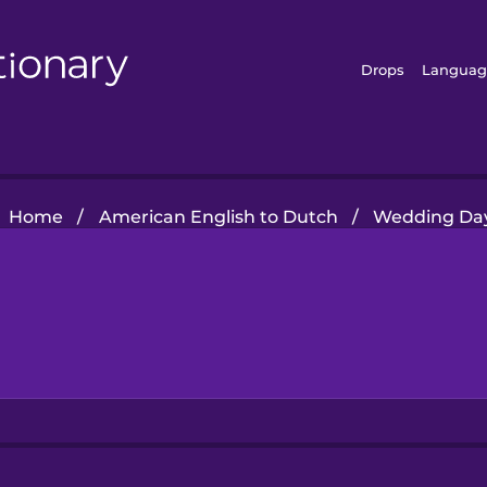
Drops
Languag
Home
/
American English to Dutch
/
Wedding Da