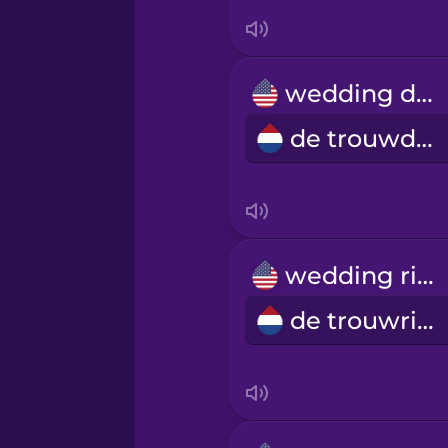
wedding day
de trouwdag
wedding ring
de trouwring