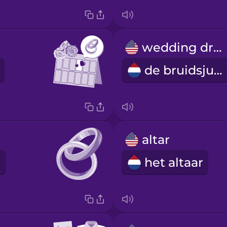
wedding dress
de bruidsjurk
altar
het altaar