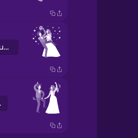
we zijn getrouwd
dans