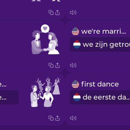
we're married
wedding reception
first dance
de trouwreceptie
de eerste 