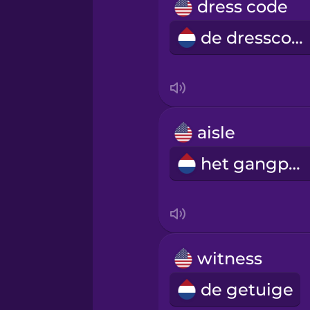
dress code
de dresscode
aisle
het gangpad
witness
de getuige