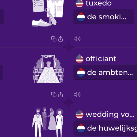
tuxedo
de smoking
officiant
de ambtenaar
wedding vows