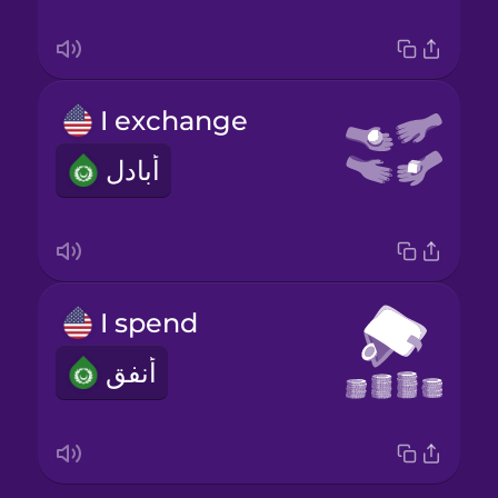
I exchange
أبادل
I spend
أنفق