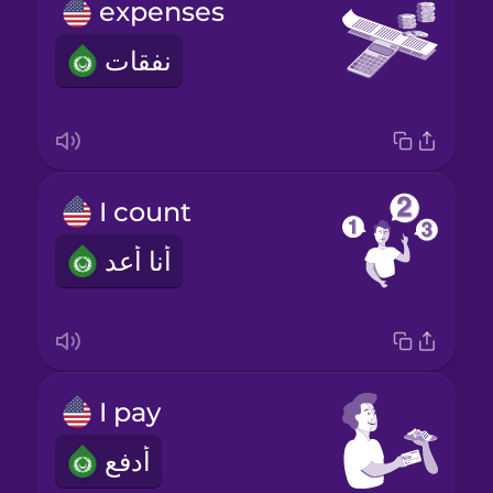
expenses
نفقات
I count
أنا أعد
I pay
أدفع