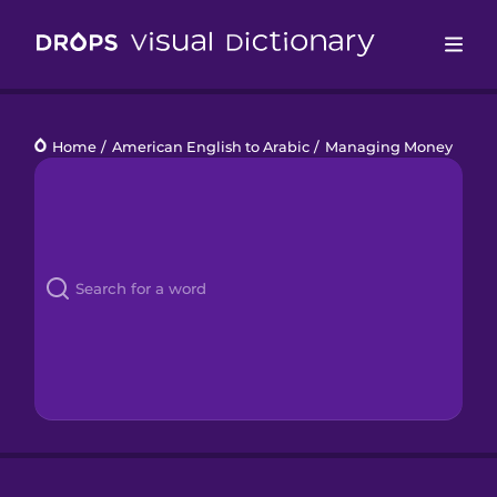
Drops
Home
/
American English to Arabic
/
Managing Money
Languages
Blog
Kahoot!
Business
Gift Drops