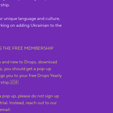
ship.
r unique language and culture,
rking on adding Ukrainian to the
S THE FREE MEMBERSHIP
an and new to Drops, download
pp, you should get a pop-up
gs you to your free Drops Yearly
ship.🇺🇦
 a pop up, please do not sign up
trial. Instead, reach out to our
email: