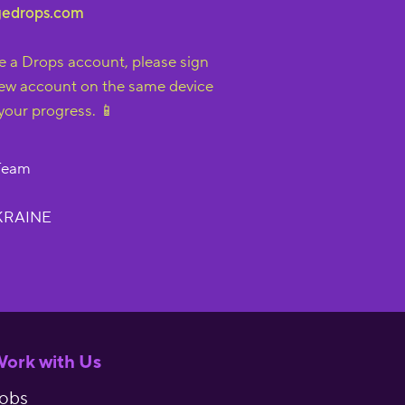
gedrops.com
ve a Drops account, please sign
ew account on the same device
your progress. 📱
 Team
KRAINE
ork with Us
obs