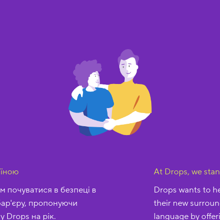
аїною
At Drops, we stan
м почуватися в безпеці в
Drops wants to he
бар'єру, пропонуючи
their new surroun
 Drops на рік.
language by offer