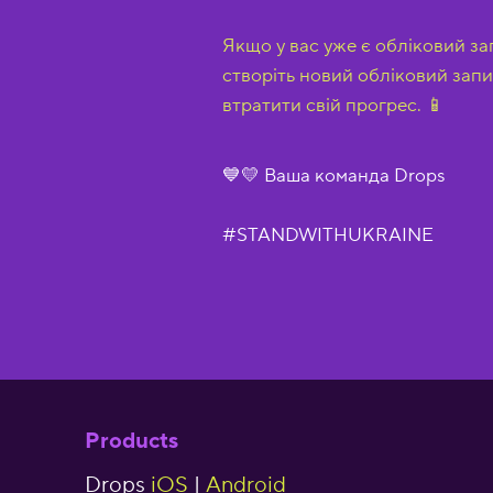
Якщо у вас уже є обліковий зап
створіть новий обліковий запи
втратити свій прогрес. 📱
💙💛 Ваша команда Drops
#STANDWITHUKRAINE
Products
Drops
iOS
|
Android