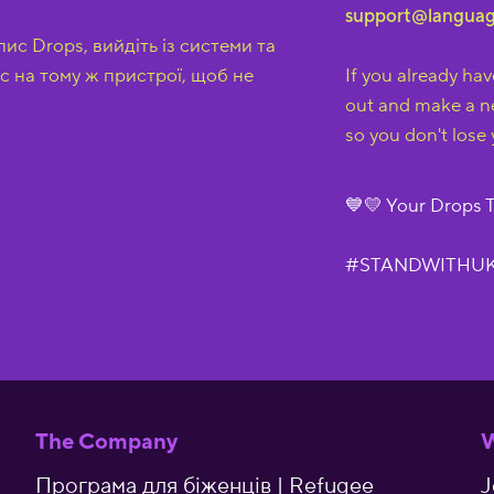
support@langua
ис Drops, вийдіть із системи та
с на тому ж пристрої, щоб не
If you already ha
out and make a n
so you don't lose 
💙💛 Your Drops
#STANDWITHU
The Company
W
Програма для біженців | Refugee
J