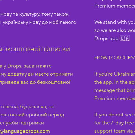
Premium member
ову та культуру, тому також
 українську мову до мобільного
We stand with you
so we are also wo
Drops app 🇺🇦
БЕЗКОШТОВНОЇ ПІДПИСКИ
HOW TO ACCES
а у Drops, завантажте
ому додатку ви маєте отримати
If you're Ukraini
приведе вас до безкоштовної
the app. In the a
message that brin
Premium member
 вікна, будь ласка, не
коштовний пробний період.
If you do not see
ї служби підтримки
for the 7-day free 
support team via 
@languagedrops.com