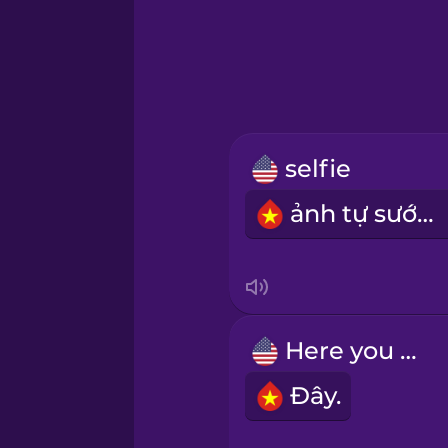
Greek
Hawaiian
Hebrew
selfie
Hindi
ảnh tự sướng
Hungarian
Icelandic
Here you go.
Igbo
Đây.