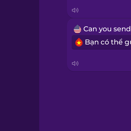
Sanskrit
Serbian
Swahili
Swedish
Tagalog
Thai
Turkish