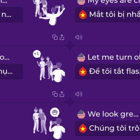
Please take multiple photos.
Xin hãy chụp nhiều kiểu.
Can you take one more photo?
Bạn có thể chụp thêm một kiểu được không?
Để 
We look great!