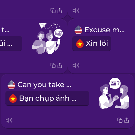
Can you send that photo to me?
Excuse me!
Bạn có thể gửi ảnh đó cho tôi được không?
Xin lỗi
Can you take my photo?
Bạn chụp ảnh giúp tôi được không?