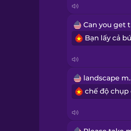
Indonesian
Irish
Italian
Japanese
Korean
landsc
Mandarin Chinese
Mexican Spanish