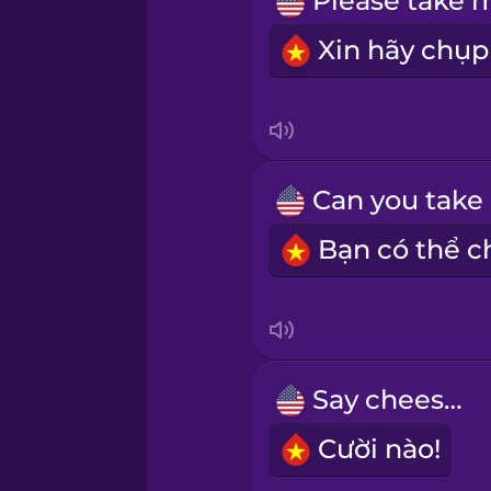
Māori
Norwegian
Persian
Polish
Romanian
Russian
Say cheese!
Samoan
Cười nào!