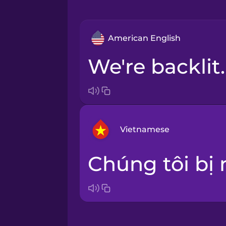
American English
We're backlit.
Vietnamese
Chúng tôi bị
Arabic
Bosnian