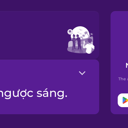
The 
 ngược sáng.