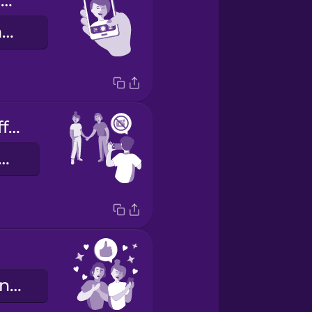
My eyes are closed.
Mắt tôi bị nhắm rồi.
Let me turn off the flash.
tôi tắt flash đi.
Chúng tôi trông thật tuyệt!