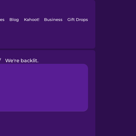
es
Blog
Kahoot!
Business
Gift Drops
/
We're backlit.