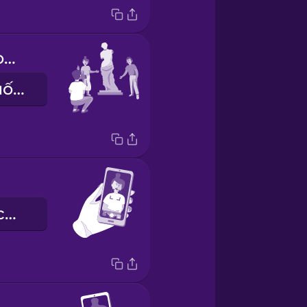
We'd like it from this angle, please.
Chúng tôi muốn chụp từ góc này nhé.
chế độ chụp chân dung