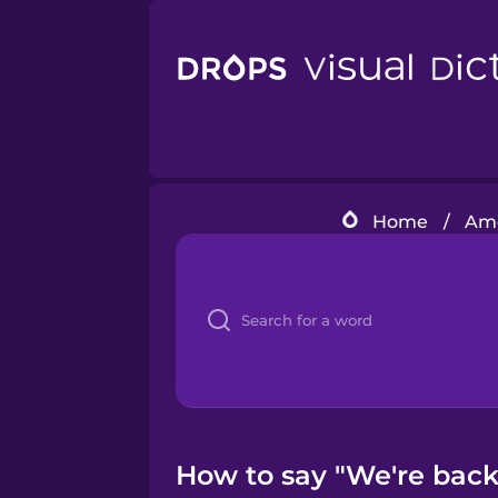
Home
/
Ame
How to say "We're backl