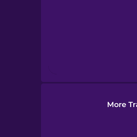
Esperanto
Estonian
European Portugues
Finnish
French
Galician
More Tr
German