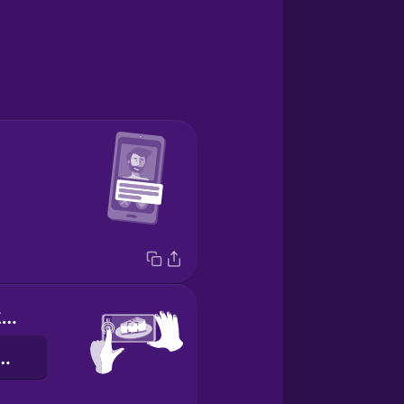
Push this button here.
t này ở đây.