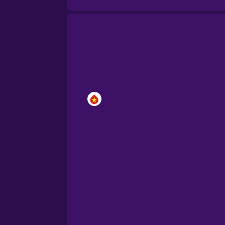
Brazilian Portuguese
Cantonese Chinese
Castilian Spanish
Catalan
Croatian
Danish
Dutch