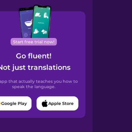
Start free trial now!
Go fluent!
Not just translations
app that actually teaches you how to
speak the language.
Google Play
Apple Store