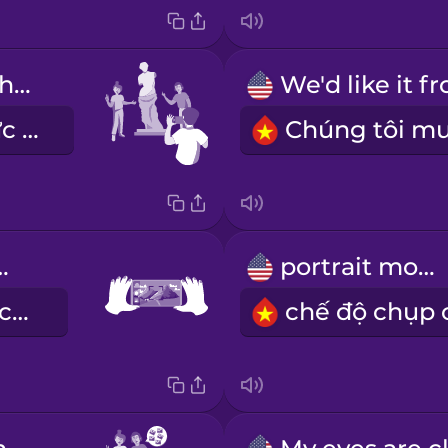
Can you get the statue behind us?
Bạn lấy cả bức tượng đằng sau chúng tôi được không?
ape mode
portrait mode
chế độ chụp cảnh