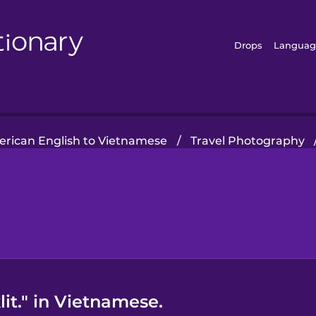
Drops
Languag
rican English to Vietnamese
/
Travel Photography
it." in Vietnamese.