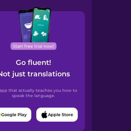
Start free trial now!
Go fluent!
Not just translations
app that actually teaches you how to
speak the language.
Google Play
Apple Store