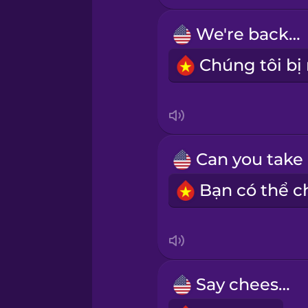
We're backlit.
Māori
Norwegian
Persian
Polish
Romanian
Russian
Say cheese!
Samoan