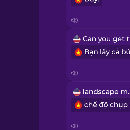
Indonesian
Irish
Italian
Japanese
Korean
landsc
Mandarin Chinese
Mexican Spanish