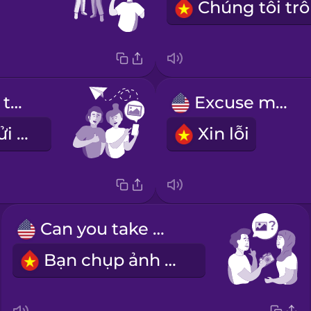
Can you send that photo to me?
Excuse me!
Bạn có thể gửi ảnh đó cho tôi được không?
Xin lỗi
Can you take my photo?
Bạn chụp ảnh giúp tôi được không?