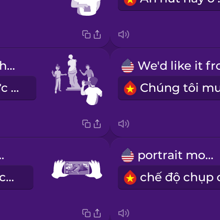
Can you get the statue behind us?
Bạn lấy cả bức tượng đằng sau chúng tôi được không?
ape mode
portrait mode
chế độ chụp cảnh