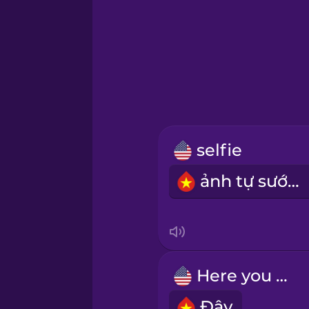
Greek
Hawaiian
Hebrew
selfie
Hindi
ảnh tự sướng
Hungarian
Icelandic
Here you go.
Igbo
Đây.