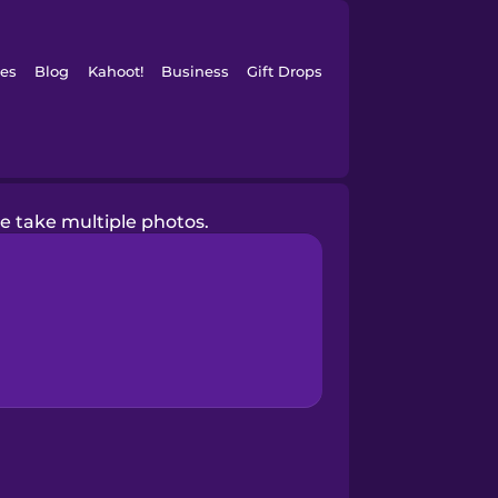
es
Blog
Kahoot!
Business
Gift Drops
e take multiple photos.