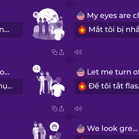
Chúng tôi bị ngược sáng.
Can you take one more photo?
Bạn có thể chụp thêm một kiểu được không?
Để 
We look great!