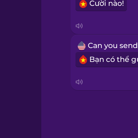
Cười nào!
Sanskrit
Serbian
Swahili
Swedish
Tagalog
Thai
Turkish