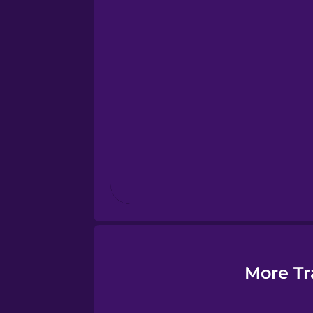
Esperanto
Estonian
European Portugues
Finnish
French
Galician
More Tr
German