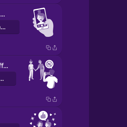
My eyes are closed.
Mắt tôi bị nhắm rồi.
Let me turn off the flash.
tôi tắt flash đi.