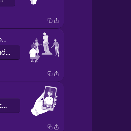
We'd like it from this angle, please.
Chúng tôi muốn chụp từ góc này nhé.
chế độ chụp chân dung