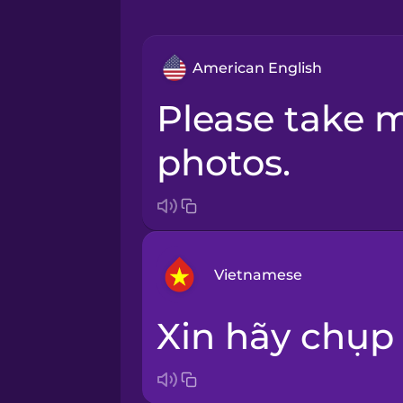
American English
Please take multiple
photos.
Vietnamese
Xin hãy chụp
Arabic
Bosnian