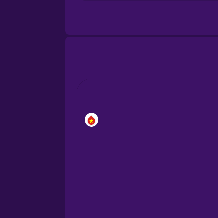
Brazilian Portuguese
Cantonese Chinese
Castilian Spanish
Catalan
Croatian
Danish
Dutch