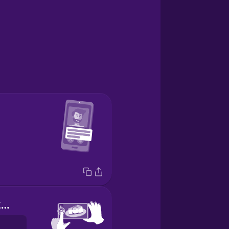
Push this button here.
t này ở đây.