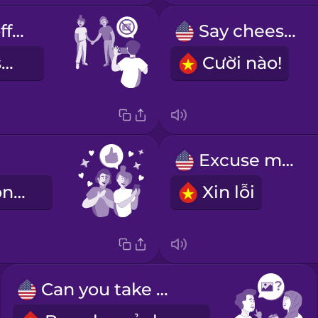
Let me turn off the flash.
Say cheese!
Để tôi tắt flash đi.
Cười nào!
!
Excuse me!
Chúng tôi trông thật tuyệt!
Xin lỗi
Can you take my photo?