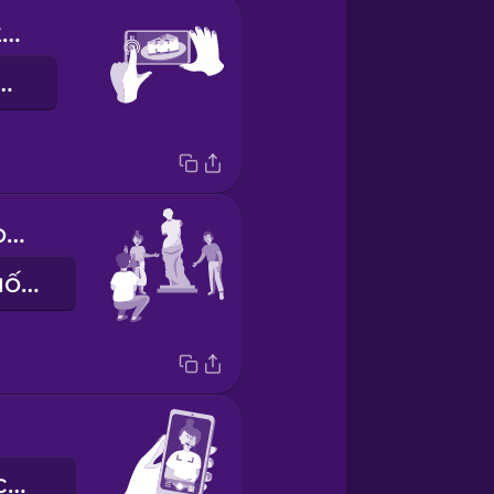
Push this button here.
t này ở đây.
We'd like it from this angle, please.
Chúng tôi muốn chụp từ góc này nhé.
chế độ chụp chân dung