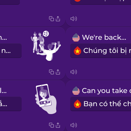
Please take multiple photos.
We're backlit.
Xin hãy chụp nhiều kiểu.
My eyes are closed.
Mắt tôi bị nhắm rồi.