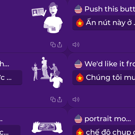
Ấn nú
Can you get the statue behind us?
Bạn lấy cả bức tượng đằng sau chúng tôi được không?
ape mode
portrait mode
chế độ chụp cảnh