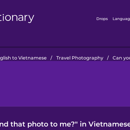
Drops
Languag
glish to Vietnamese
/
Travel Photography
/
Can yo
nd that photo to me?" in Vietnamese