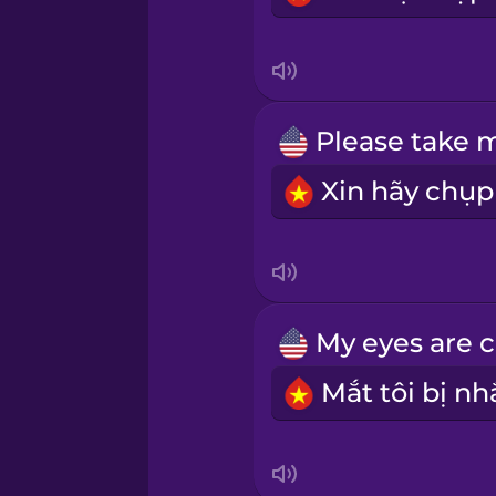
Mexican Spanish
Māori
Norwegian
Persian
Polish
Romanian
Russian