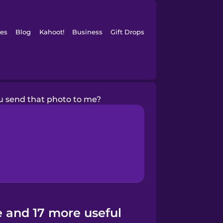
es
Blog
Kahoot!
Business
Gift Drops
u send that photo to me?
 and 17 more useful