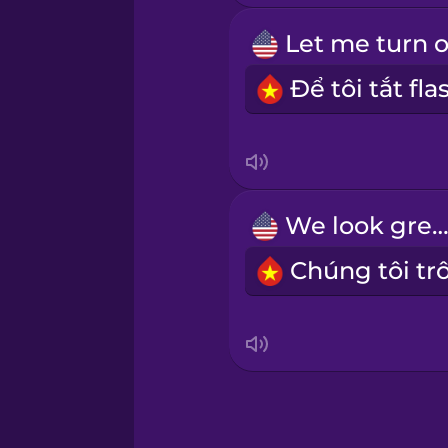
Samoan
Sanskrit
Serbian
Swahili
We look great
Swedish
Tagalog
Thai