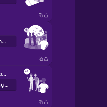
Chúng tôi bị ngược sáng.
Can you take one more photo?
Bạn có thể chụp thêm một kiểu được không?