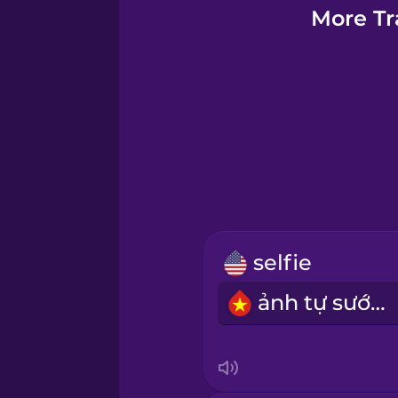
German
More Tr
Greek
Hawaiian
Hebrew
Hindi
selfie
Hungarian
ảnh tự sướng
Icelandic