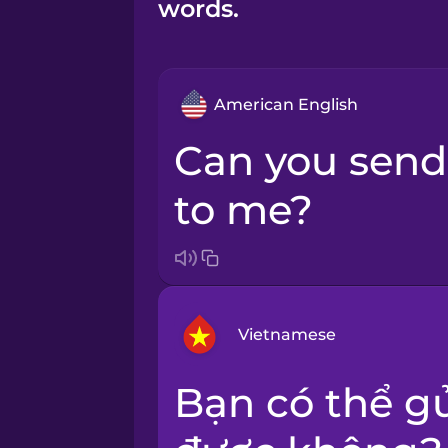
words.
American English
Can you send that photo
to me?
Vietnamese
Bạn có thể gửi ảnh đó cho tôi
Arabic