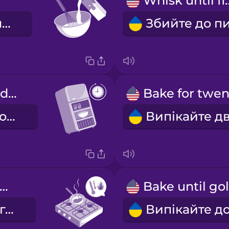
Whisk un
Додайте молоко.
Chill in the fridge for one hour.
Поставте в холодильник на одну годину.
educe the heat.
Зменшіть вогонь.