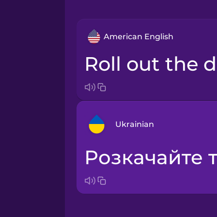
American English
Roll out the
Ukrainian
Розкачайте т
Arabic
Bosnian