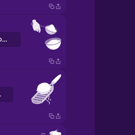
Просійте борошно.
едра