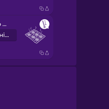
Allow them to cool completely.
Дайте їм повністю охолонути.