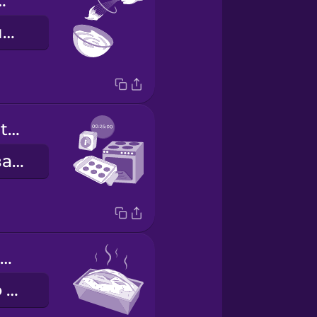
til fluffy.
Збийте до пишної маси.
Bake for twenty-five minutes.
Випікайте двадцять п'ять хвилин.
Bake until golden brown.
Випікайте до золотистої скоринки.