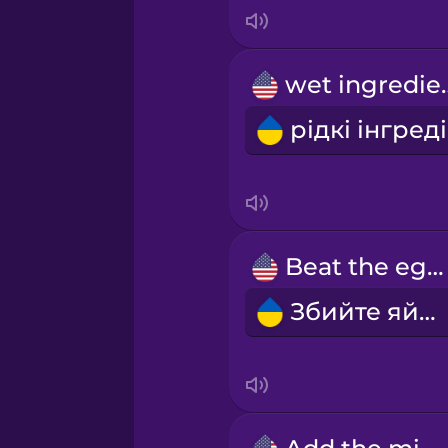
Indonesian
Irish
wet in
Italian
Japanese
Korean
Beat the eggs.
Збийте яйця.
Mandarin Chinese
Mexican Spanish