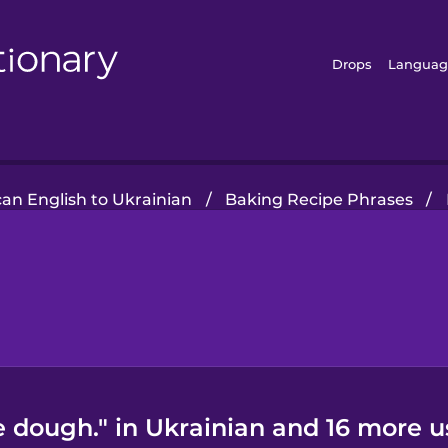
Drops
Languag
an English to Ukrainian
/
Baking Recipe Phrases
/
e dough." in Ukrainian and 16 more u