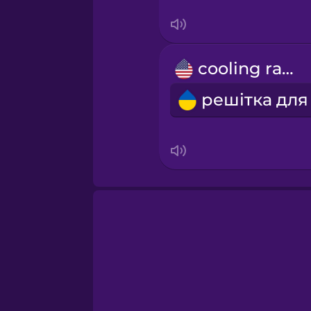
Sanskrit
Serbian
cooling rack
Swahili
Swedish
Tagalog
Thai
Turkish