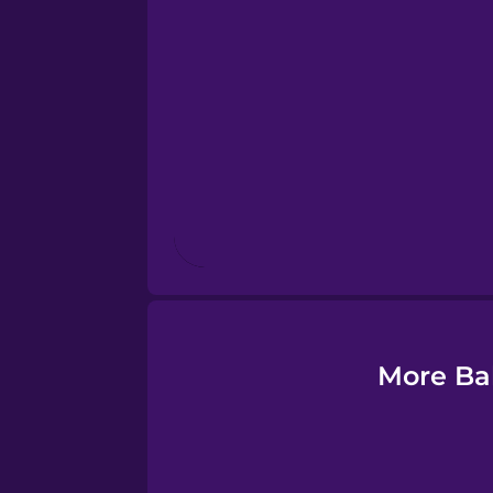
Esperanto
Estonian
European Portugues
Finnish
French
Galician
More Ba
German