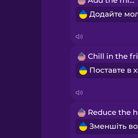
Add the milk.
Māori
Norwegian
Persian
Polish
Romanian
Russian
R
Samoan