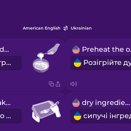
American English
Ukrainian
Mix the ingredients.
Pre
Змішайте інгредієнти.
Grease the baking tray.
dry ingredients
Змастіть деко жиром.