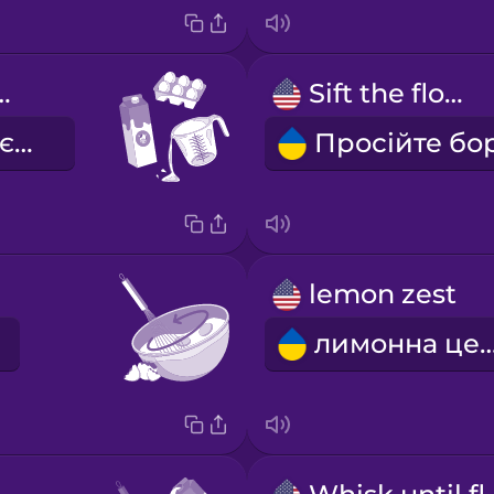
gredients
Sift the flour.
рідкі інгредієнти
lemon zest
лимонна ц