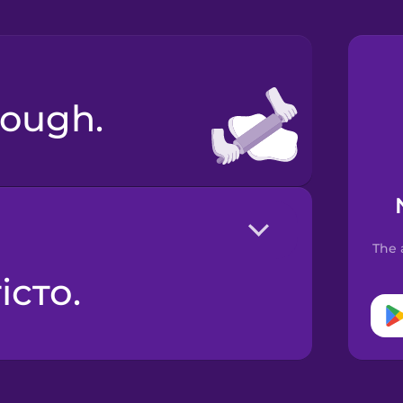
 dough.
The 
істо.