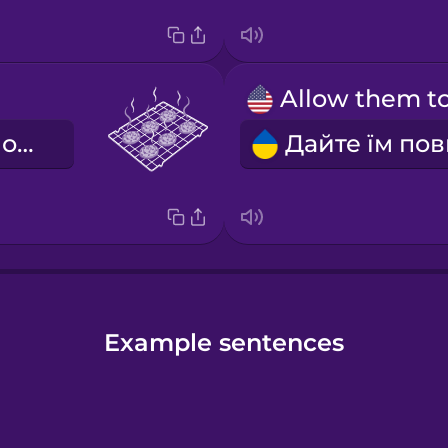
решітка для охолодження
Example sentences