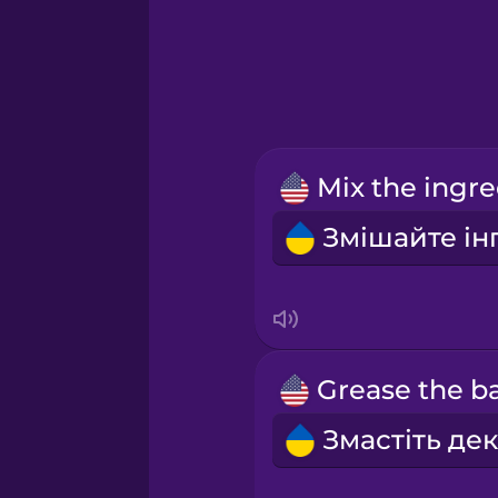
Greek
Hawaiian
Hebrew
Hindi
Hungarian
Icelandic
Igbo