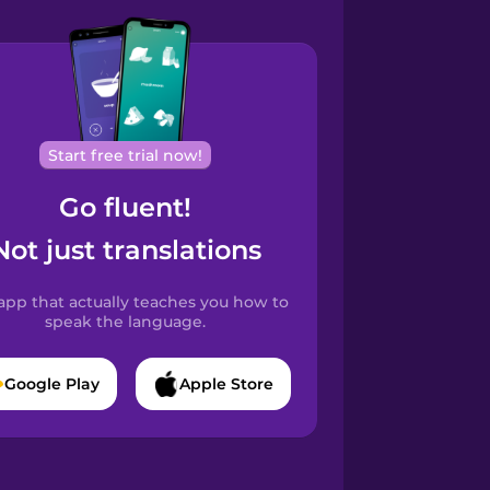
Start free trial now!
Go fluent!
Not just translations
app that actually teaches you how to
speak the language.
Google Play
Apple Store