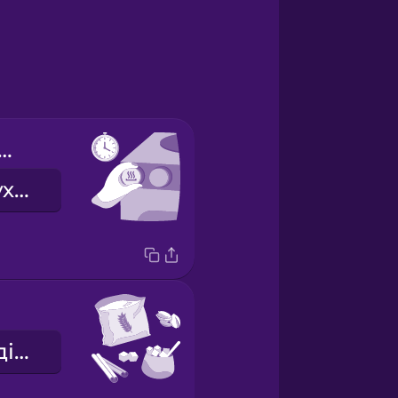
heat the oven.
Розігрійте духовку.
сипучі інгредієнти