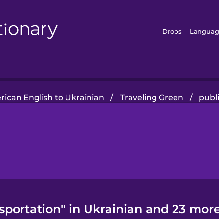
Drops
Languag
ican English to Ukrainian
/
Traveling Green
/
publ
sportation" in Ukrainian and 23 more