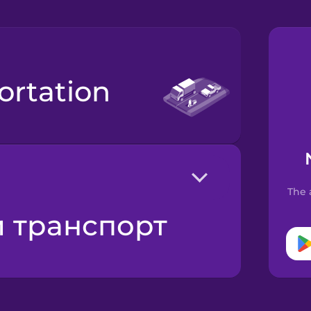
portation
The 
й транспорт