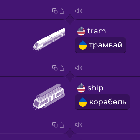
tram
трамвай
ship
корабель