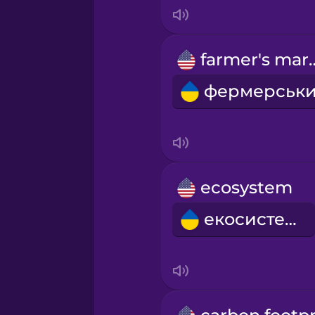
Indonesian
Irish
farmer's
Italian
Japanese
Korean
ecosystem
екосистема
Mandarin Chinese
Mexican Spanish