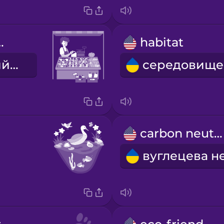
 market
habitat
фермерський ринок
carbon neutral