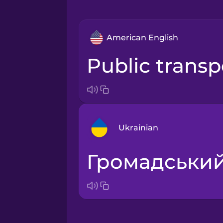
American English
public trans
Ukrainian
громадськи
Arabic
Bosnian