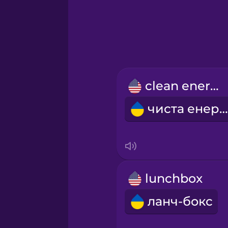
Greek
Hawaiian
Hebrew
clean energy
Hindi
чиста енергія
Hungarian
Icelandic
lunchbox
Igbo
ланч-бокс