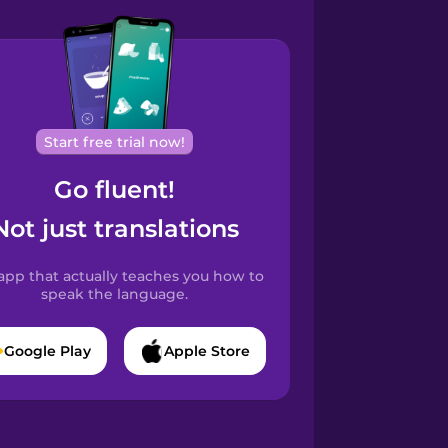
Start free trial now!
Go fluent!
Not just translations
app that actually teaches you how to
speak the language.
Google Play
Apple Store