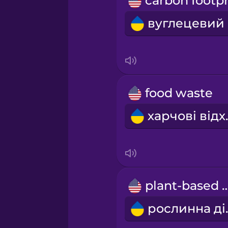
Māori
Norwegian
Persian
food waste
Polish
харч
Romanian
Russian
plant-based
Samoan
росл