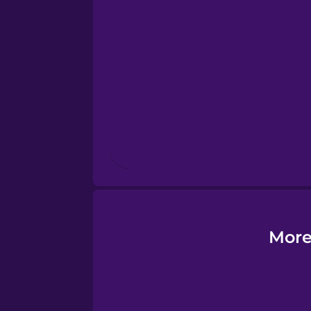
Esperanto
Estonian
European Portugues
Finnish
French
Galician
More
German