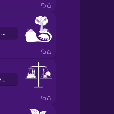
середовище проживання
вуглецева нейтральність