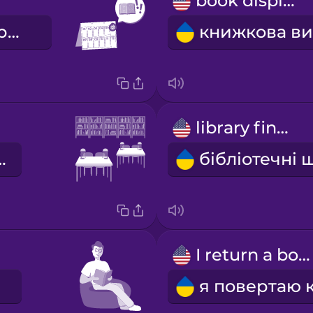
book display
термін повернення
library fines
на зала
I return a book