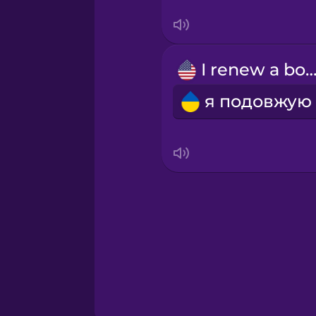
Serbian
Swedish
I renew a bo
Tagalog
Thai
Turkish
Ukrainian
Vietnamese