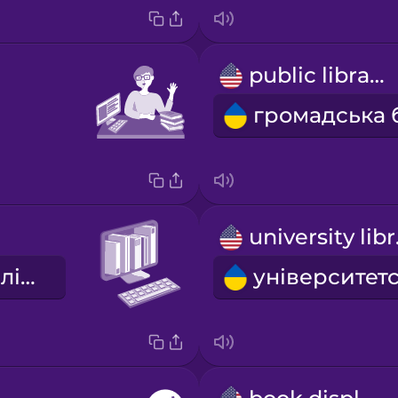
public library
uni
цифрова бібліотека