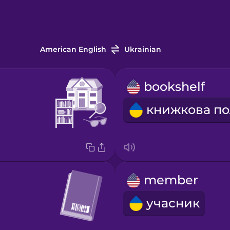
American English
Ukrainian
bookshelf
member
учасник