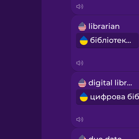
Irish
Italian
librarian
бібліотекар
Japanese
Korean
Mandarin Chinese
digital library
Mexican Spanish
Māori