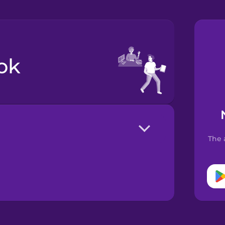
ook
The 