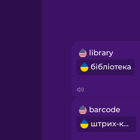
Greek
Hawaiian
Hebrew
library
Hindi
бібліотека
Hungarian
Icelandic
barcode
Indonesian
штрих-код