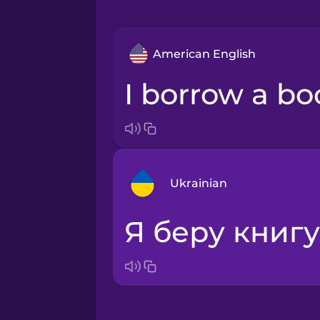
American English
I borrow a b
Ukrainian
я беру книгу
Arabic
Bosnian