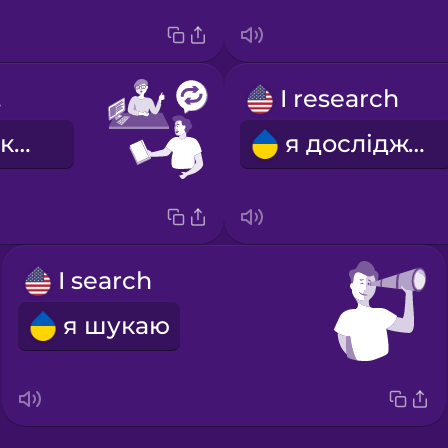
ok
I research
я подовжую користування книгою
я досліджую
I search
я шукаю