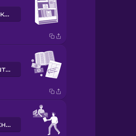
книжкова викладка
бібліотечні штрафи
я повертаю книгу