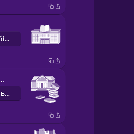
громадська бібліотека
versity library
університетська бібліотека