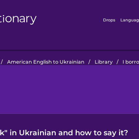
Drops
Languag
/
American English to Ukrainian
/
Library
/
I borr
k" in Ukrainian and how to say it?