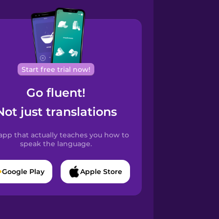
Start free trial now!
Go fluent!
Not just translations
app that actually teaches you how to
speak the language.
Google Play
Apple Store