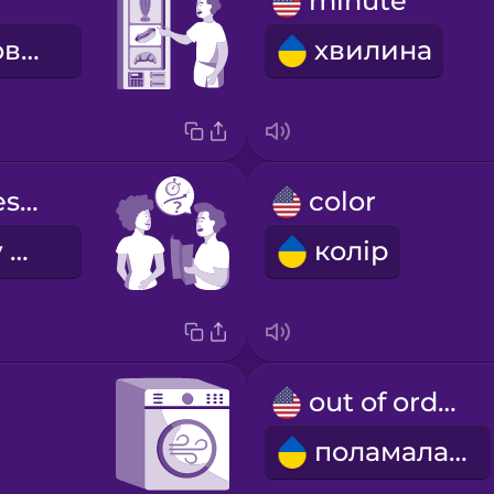
minute
самообслуговування
хвилина
How long does it take?
color
Скільки часу це займає?
колір
out of order
поламалась