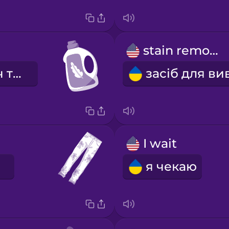
stain remover
пом'якшувач тканини
I wait
я чекаю