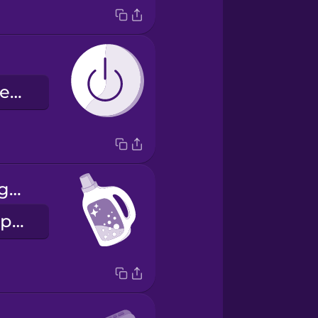
кнопка живлення
laundry detergent
пральний порошок