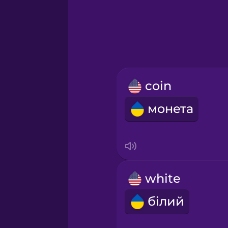
Greek
Hawaiian
Hebrew
coin
Hindi
монета
Hungarian
Icelandic
white
Igbo
білий