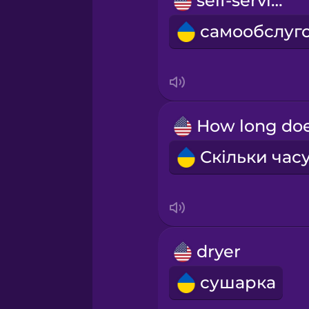
self-service
Māori
Norwegian
Persian
Polish
Romanian
Russian
dryer
Samoan
сушарка