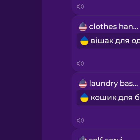
Indonesian
Irish
clothes hanger
Italian
Japanese
Korean
laundry basket
Mandarin Chinese
Mexican Spanish