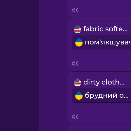
Sanskrit
Serbian
fabric softener
Swahili
Swedish
Tagalog
dirty clothes
Thai
брудний одяг
Turkish