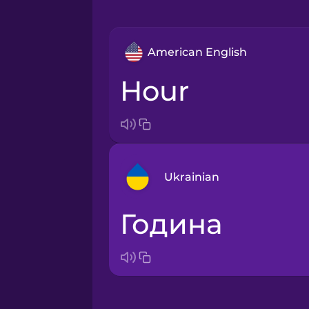
American English
hour
Ukrainian
година
Arabic
Bosnian