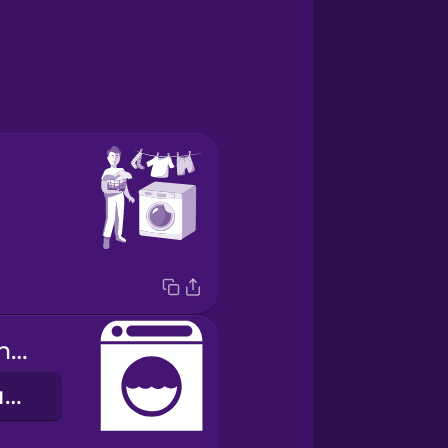
washing machine
пральна машина