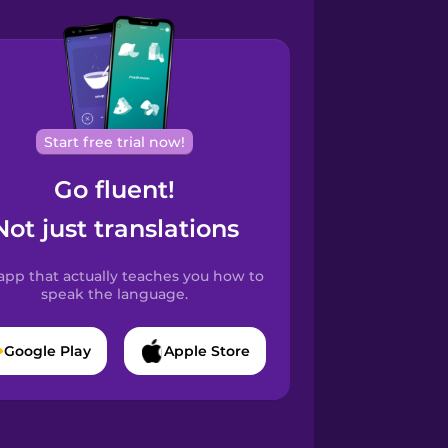
Start free trial now!
Go fluent!
Not just translations
app that actually teaches you how to
speak the language.
Google Play
Apple Store