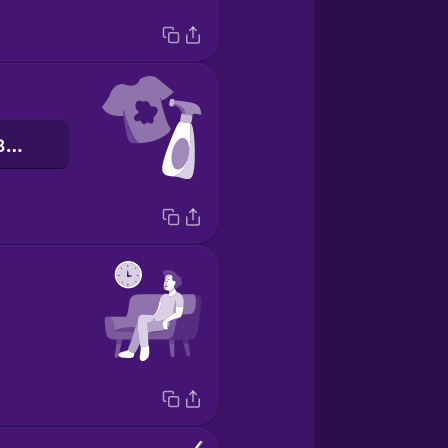
засіб для виведення плям