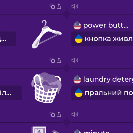
power button
вішак для одягу
кошик для білизни