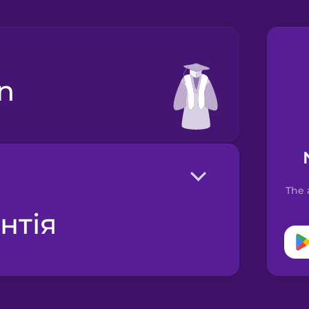
n
The 
нтія