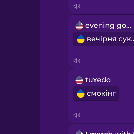
Indonesian
Irish
evening gown
вечірня
Italian
Japanese
Korean
tuxedo
смокінг
Mandarin Chinese
Mexican Spanish