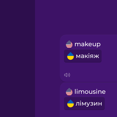
Greek
Hawaiian
Hebrew
makeup
Hindi
макіяж
Hungarian
Icelandic
limousine
Igbo
лімузин