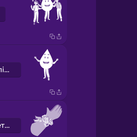
шкільний талісман
корсаж (букет на зап'ястя)