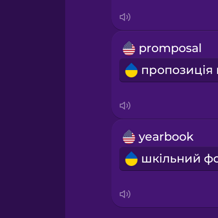
Sanskrit
Serbian
promposal
Swahili
Swedish
Tagalog
yearbook
Thai
Turkish