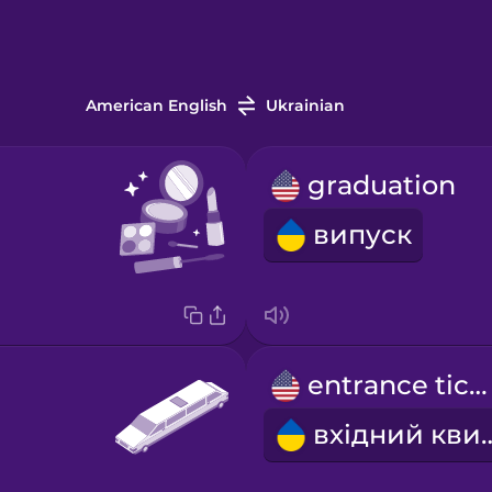
American English
Ukrainian
graduation
випуск
entrance ticket
вхідний 