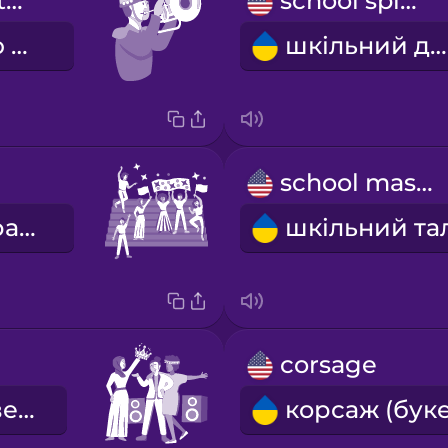
I march with the band
school spirit
я марширую в оркестрі
шкільний дух
school mascot
шкільне зібрання перед спортивною грою
corsage
випускний вечір