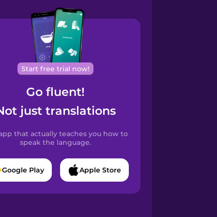
Start free trial now!
Go fluent!
Not just translations
app that actually teaches you how to
speak the language.
Google Play
Apple Store