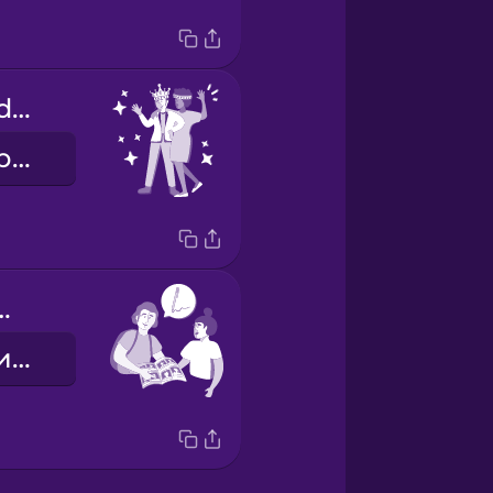
prom king and queen
король та королева випускного вечора
gn my yearbook?
Можеш підписати мій шкільний фотоальбом?