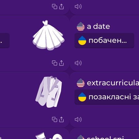
a date
 сукня
побачення