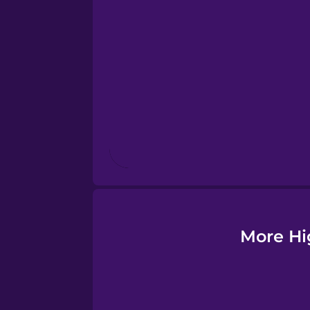
Esperanto
Estonian
European Portugues
Finnish
French
Galician
More Hi
German