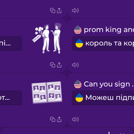
пропозиція піти разом на випускний
Can you si
шкільний фотоальбом