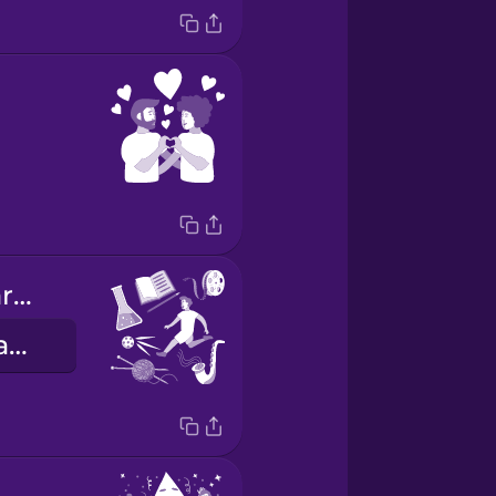
extracurricular activities
позакласні заняття