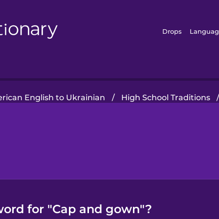
Drops
Languag
rican English to Ukrainian
/
High School Traditions
word for "Cap and gown"?