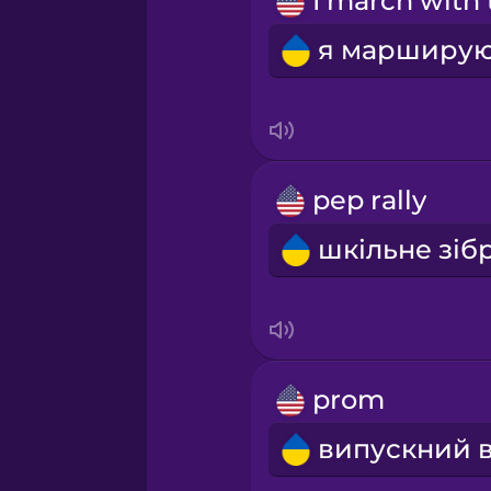
Māori
Norwegian
Persian
pep rally
Polish
Romanian
Russian
prom
Samoan