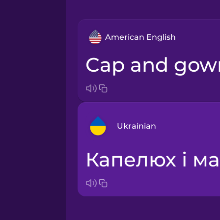
American English
cap and gow
Ukrainian
капелюх і ма
Arabic
Bosnian