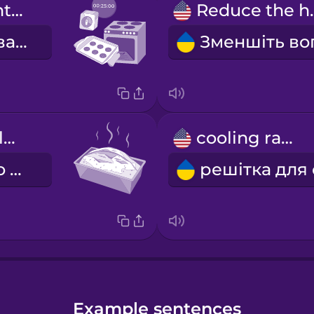
Bake for twenty-five minutes.
Reduc
Випікайте двадцять п'ять хвилин.
Bake until golden brown.
cooling rack
Випікайте до золотистої скоринки.
Example sentences