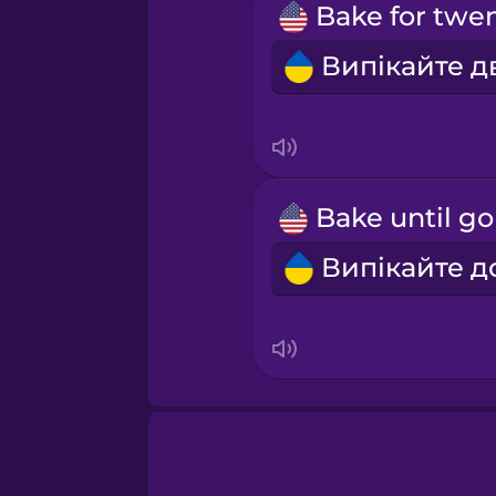
Sanskrit
Serbian
Swahili
Swedish
Tagalog
Thai
Turkish