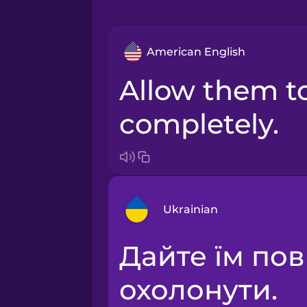
American English
Allow them to cool
completely.
Ukrainian
Дайте їм повністю
Arabic
охолонути.
Bosnian