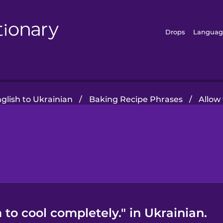
Drops
Languag
lish to Ukrainian
/
Baking Recipe Phrases
/
Allow
to cool completely." in Ukrainian.