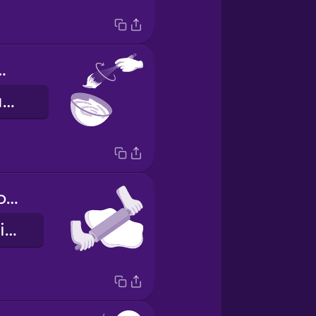
til fluffy.
Збийте до пишної маси.
Roll out the dough.
Розкачайте тісто.