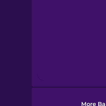
Esperanto
Estonian
European Portugues
Finnish
French
Galician
German
More Ba