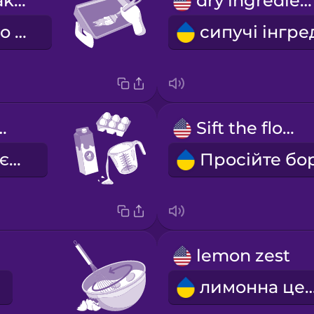
Grease the baking tray.
dry ingredients
Змастіть деко жиром.
gredients
Sift the flour.
рідкі інгредієнти
lemon zest
лимонна ц