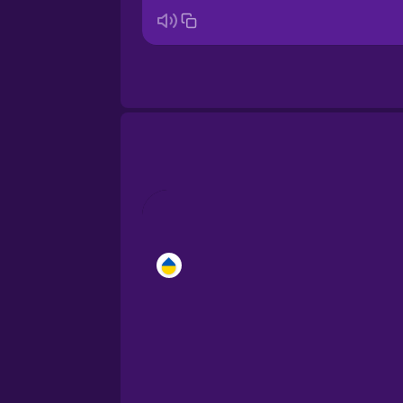
Brazilian Portuguese
Cantonese Chinese
Castilian Spanish
Catalan
Croatian
Danish
Dutch