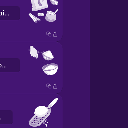
сипучі інгредієнти
Просійте борошно.
едра