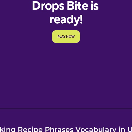
e
king Recipe Phrases Vocabulary in U