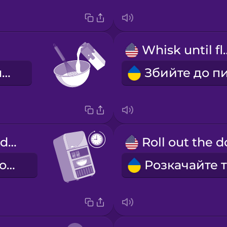
Whisk un
Додайте молоко.
Chill in the fridge for one hour.
Поставте в холодильник на одну годину.