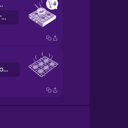
e the heat.
Зменшіть вогонь.
решітка для охолодження