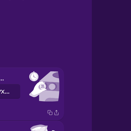
heat the oven.
Розігрійте духовку.