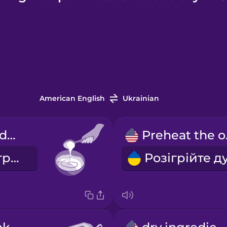
American English
Ukrainian
Mix the ingredients.
Pre
Змішайте інгредієнти.