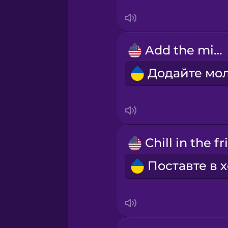
Māori
Add the milk.
Norwegian
Persian
Polish
Romanian
Russian
Samoan