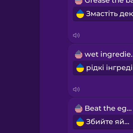
Indonesian
Irish
Italian
wet in
Japanese
Korean
Beat the eggs.
Mandarin Chinese
Збийте яйця.
Mexican Spanish