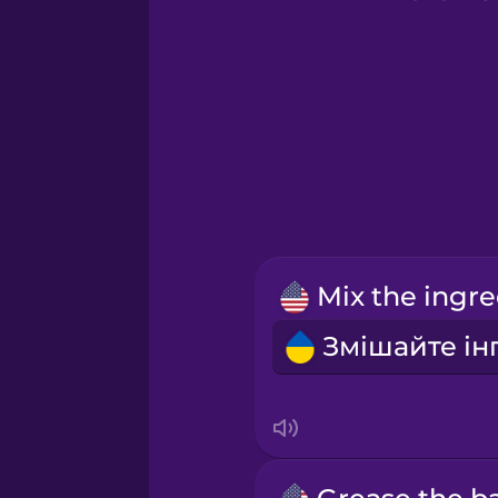
Greek
Hawaiian
Hebrew
Hindi
Hungarian
Icelandic
Igbo