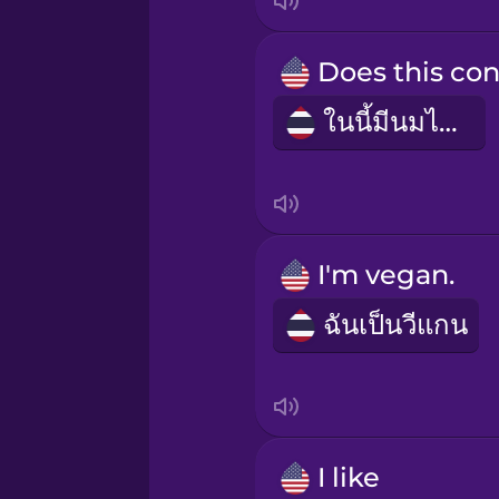
Māori
ในนี้มีนมไหม
Norwegian
Persian
Polish
I'm vegan.
ฉันเป็นวีแกน
Romanian
Russian
I like
Samoan