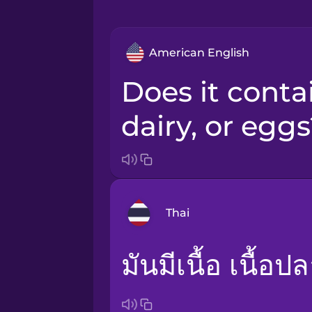
American English
Does it contain meat, fish,
dairy, or egg
Thai
มันมีเนื้อ เนื้
Arabic
Bosnian