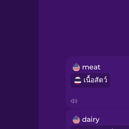
Greek
Hawaiian
Hebrew
meat
Hindi
เนื้อสัตว์
Hungarian
Icelandic
dairy
Igbo