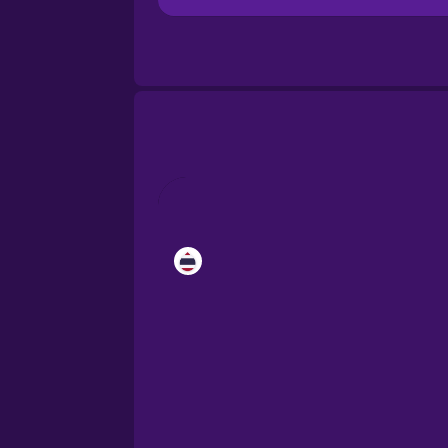
Brazilian Portuguese
Cantonese Chinese
Castilian Spanish
Catalan
Croatian
Danish
Dutch