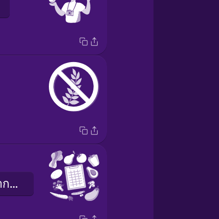
การกินอาหารจากพืชเป็นหลัก