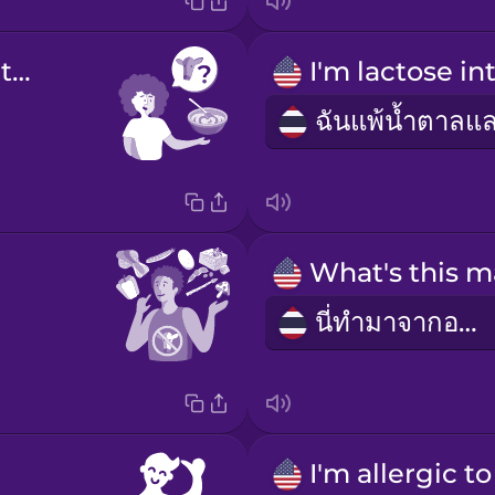
Does this contain milk?
นี่ทำมาจากอะไร