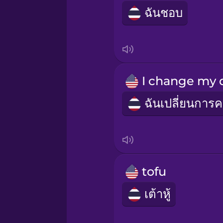
ฉันชอบ
Sanskrit
Serbian
Swahili
Swedish
Tagalog
tofu
Thai
เต้าหู้
Turkish