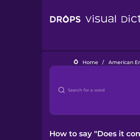
Home
/
American En
How to say "Does it cont