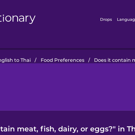
Drops
Languag
glish to Thai
/
Food Preferences
/
Does it contain m
ain meat, fish, dairy, or eggs?" in Th