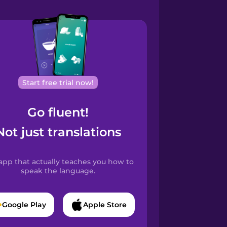
Start free trial now!
Go fluent!
Not just translations
app that actually teaches you how to
speak the language.
Google Play
Apple Store