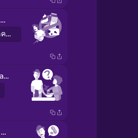
I'm lactose intolerant.
ฉันแพ้น้ำตาลแลคโตส
What's this made of?
I'm allergic to peanuts.