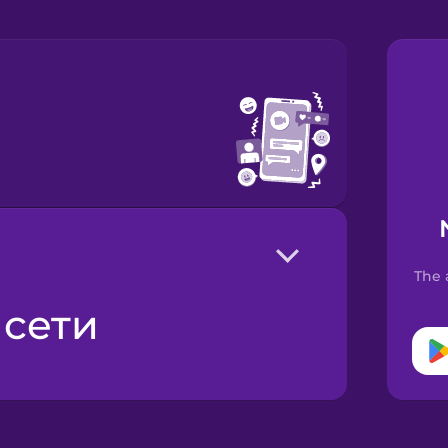
The 
 сети