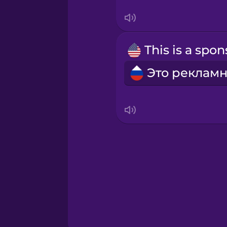
Sanskrit
Serbian
Swahili
Swedish
Tagalog
Thai
Turkish