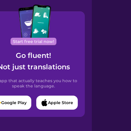
Start free trial now!
Go fluent!
Not just translations
app that actually teaches you how to
speak the language.
Google Play
Apple Store