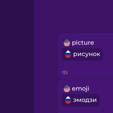
Greek
Hawaiian
Hebrew
picture
Hindi
рисунок
Hungarian
Icelandic
emoji
Igbo
эмодзи