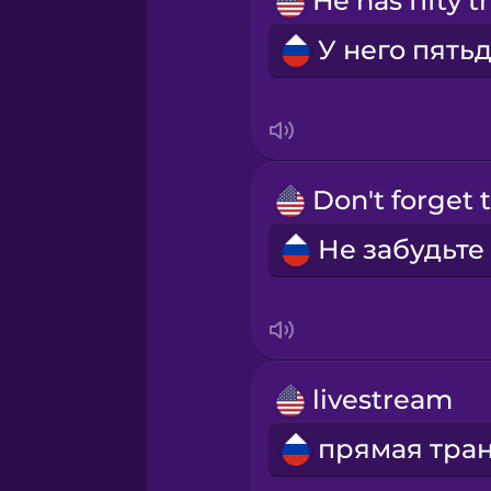
Māori
Norwegian
Persian
Polish
Romanian
Russian
livestream
Samoan