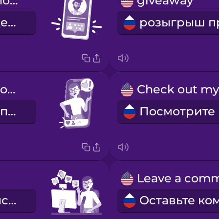
He has fifty thousand followers.
giveaway
У него пятьдесят тысяч подписчиков.
Don't forget to like and subscribe!
Не забудьте поставить лайк и подписаться!
прямая трансляция