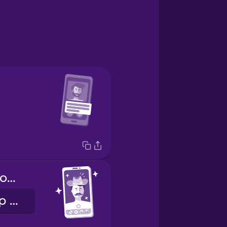
Which filter do you like best?
Какой фильтр тебе больше всего нравится?