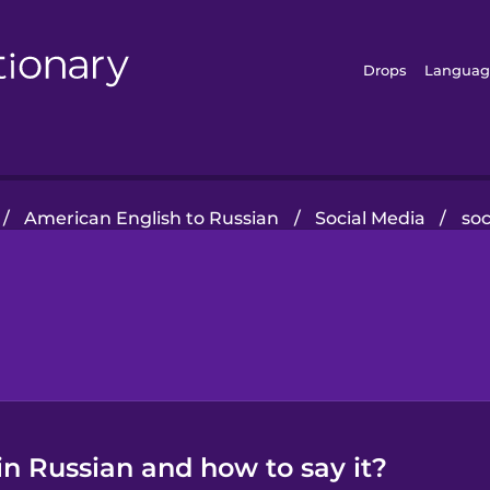
Drops
Languag
/
American English to Russian
/
Social Media
/
soc
in Russian and how to say it?