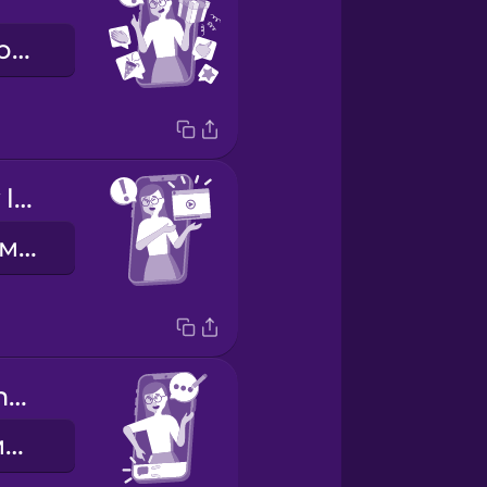
розыгрыш призов
Check out my latest post!
Посмотрите мой последний пост!
Leave a comment below.
Оставьте комментарий ниже.