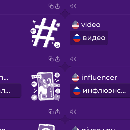
video
видео
Her video went viral.
influencer
Ее видео стало вирусным.
инфлюэнсер