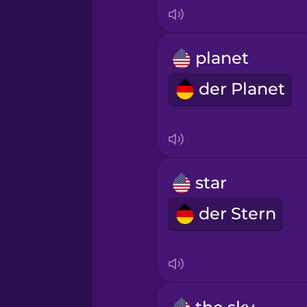
Indonesian
Irish
planet
der Planet
Italian
Japanese
Korean
star
der Stern
Mandarin Chinese
Mexican Spanish