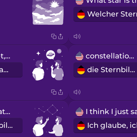
That's a planet, not a star.
constellations
Das ist ein Planet, kein Stern.
die Sternbilder
That constellation looks like the Big Dipper.
Dieses Sternbild sieht aus wie der Große Wagen.