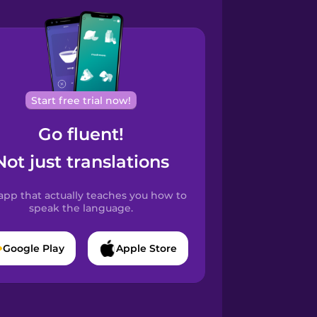
Start free trial now!
Go fluent!
Not just translations
app that actually teaches you how to
speak the language.
Google Play
Apple Store