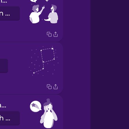
What star is that?
Welcher Stern ist das?
I think I just saw a shooting star!
Ich glaube, ich habe gerade eine Sternschnuppe gesehen!