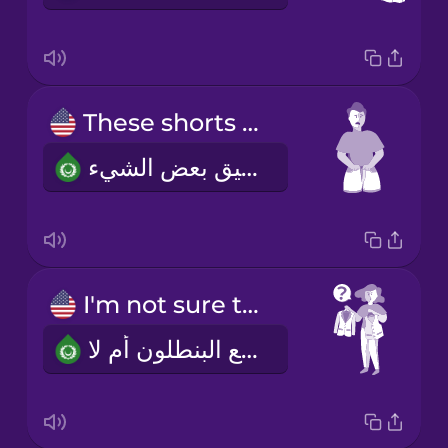
These shorts are a bit too tight.
هذا الشورت ضيق بعض الشيء.
I'm not sure that blazer goes with the pants.
لا أعرف هل الجاكيت يتناسب مع البنطلون أم لا.