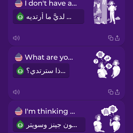
I don't have anything to wear.
ليس لديَّ ما أرتديه.
What are you going to wear?
ماذا سترتدي؟
I'm thinking jeans and a sweater.
أفكر في أن ألبس بنطلون جينز وسويتر.