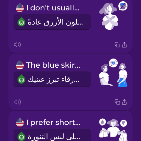
I don't usually wear blue.
لا أرتدي اللون الأزرق عادةً.
The blue skirt brings out your eyes.
التنورة الزرقاء تبرز عينيك.
I prefer shorts to skirts.
أفضل لبس الشورت على لبس التنورة.