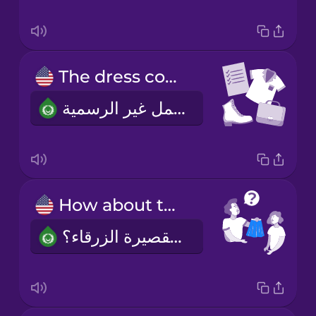
The dress code is business casual.
الزي المحدد هو ملابس العمل غير الرسمية.
How about this blue mini skirt?
ماذا عن هذه التنورة القصيرة الزرقاء؟