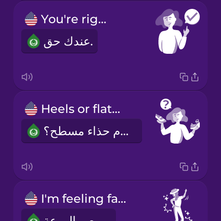
You're right.
عندك حق.
Heels or flats?
حذاء بكعب عالٍ أم حذاء مسطح؟
I'm feeling fabulous!
أشعر بالروعة!