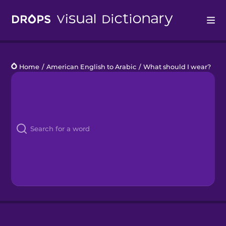
Drops
Home
/
American English to Arabic
/
What should I wear?
Languages
Blog
Kahoot!
Business
Gift Drops